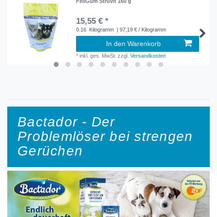
FeliGum Struvit 160 g
15,55 € *
0.16
Kilogramm
| 97,19 € / Kilogramm
In den Warenkorb
*
inkl. ges. MwSt.
zzgl.
Versandkosten
Bactador - Der
Problemlöser bei strengen
Gerüchen