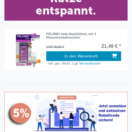
FELIWAY Help Nachfüllset, mit 3
Pheromonkartuschen
21,49 € *
UVP 26,90 €
In den Warenkorb
*
inkl. ges. MwSt.
zzgl.
Versandkosten