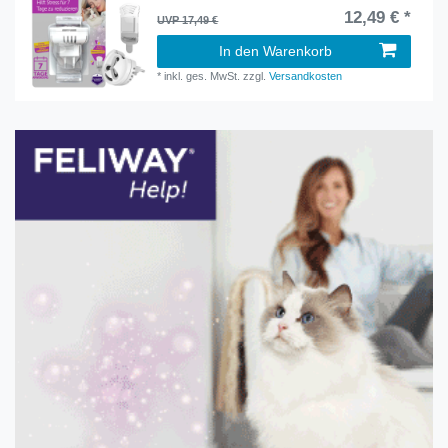
12,49 € *
UVP 17,49 €
In den Warenkorb
*
inkl. ges. MwSt.
zzgl.
Versandkosten