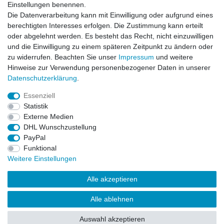
Einstellungen benennen.
Die Datenverarbeitung kann mit Einwilligung oder aufgrund eines
berechtigten Interesses erfolgen. Die Zustimmung kann erteilt
oder abgelehnt werden. Es besteht das Recht, nicht einzuwilligen
und die Einwilligung zu einem späteren Zeitpunkt zu ändern oder
zu widerrufen. Beachten Sie unser
Impressum
und weitere
Hinweise zur Verwendung personenbezogener Daten in unserer
Daten­schutz­erklärung
.
ZAHLUNGS- VERSANDINFORMATIONEN, INFORMATION ZUR BATTERIEENTSORGUNG und Barrierefreiheitserklärung
Essenziell
Statistik
Impressum
Daten­schutz­erklärung
AGB
Externe Medien
DHL Wunschzustellung
PayPal
Widerrufs­recht
Kontakt
Vertrag widerrufen
Funktional
Weitere Einstellungen
Alle akzeptieren
Alle ablehnen
© Copyright 2026 | Alle Rechte vorbehalten.
Auswahl akzeptieren