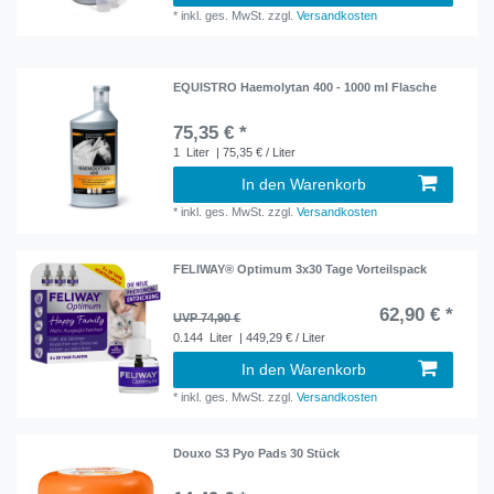
*
inkl. ges. MwSt.
zzgl.
Versandkosten
EQUISTRO Haemolytan 400 - 1000 ml Flasche
75,35 € *
1
Liter
| 75,35 € / Liter
In den Warenkorb
*
inkl. ges. MwSt.
zzgl.
Versandkosten
FELIWAY® Optimum 3x30 Tage Vorteilspack
62,90 € *
UVP 74,90 €
0.144
Liter
| 449,29 € / Liter
In den Warenkorb
*
inkl. ges. MwSt.
zzgl.
Versandkosten
Douxo S3 Pyo Pads 30 Stück