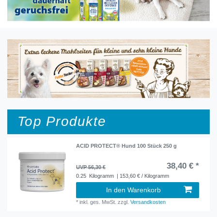
Top Produkte
ACID PROTECT® Hund 100 Stück 250 g
38,40 € *
UVP 56,30 €
0.25
Kilogramm
| 153,60 € / Kilogramm
In den Warenkorb
*
inkl. ges. MwSt.
zzgl.
Versandkosten