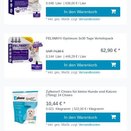
0.048
Liter
| 638,00 € / Liter
In den Warenkorb
*
inkl. ges. MwSt.
zzgl.
Versandkosten
FELIWAY® Optimum 3x30 Tage Vorteilspack
62,90 € *
UVP 74,90 €
0.144
Liter
| 449,29 € / Liter
In den Warenkorb
*
inkl. ges. MwSt.
zzgl.
Versandkosten
Zylkene® Chews für kleine Hunde und Katzen
(75mg) 14 Chews
10,44 € *
0.021
Kilogramm
| 522,00 € / Kilogramm
In den Warenkorb
*
inkl. ges. MwSt.
zzgl.
Versandkosten