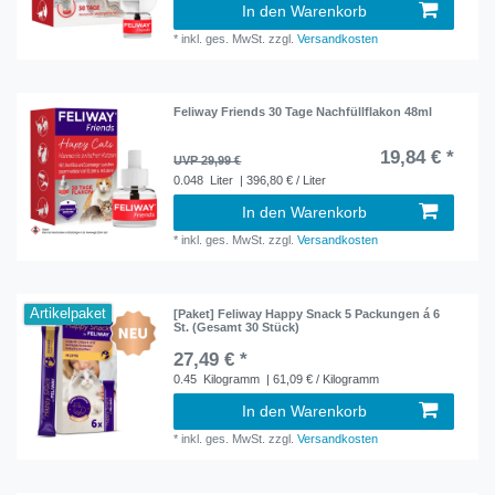
In den Warenkorb
*
inkl. ges. MwSt.
zzgl.
Versandkosten
Feliway Friends 30 Tage Nachfüllflakon 48ml
19,84 € *
UVP 29,99 €
0.048
Liter
| 396,80 € / Liter
In den Warenkorb
*
inkl. ges. MwSt.
zzgl.
Versandkosten
Artikelpaket
[Paket] Feliway Happy Snack 5 Packungen á 6
St. (Gesamt 30 Stück)
27,49 € *
0.45
Kilogramm
| 61,09 € / Kilogramm
In den Warenkorb
*
inkl. ges. MwSt.
zzgl.
Versandkosten