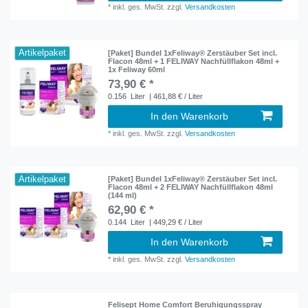
*
inkl. ges. MwSt.
zzgl.
Versandkosten
Artikelpaket
[Paket] Bundel 1xFeliway® Zerstäuber Set incl.
Flacon 48ml + 1 FELIWAY Nachfüllflakon 48ml +
1x Feliway 60ml
73,90 € *
0.156
Liter
| 461,88 € / Liter
In den Warenkorb
*
inkl. ges. MwSt.
zzgl.
Versandkosten
Artikelpaket
[Paket] Bundel 1xFeliway® Zerstäuber Set incl.
Flacon 48ml + 2 FELIWAY Nachfüllflakon 48ml
(144 ml)
62,90 € *
0.144
Liter
| 449,29 € / Liter
In den Warenkorb
*
inkl. ges. MwSt.
zzgl.
Versandkosten
Felisept Home Comfort Beruhigungsspray