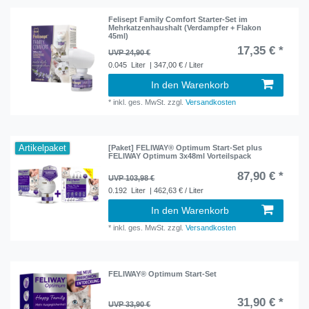
Felisept Family Comfort Starter-Set im
Mehrkatzenhaushalt (Verdampfer + Flakon
45ml)
17,35 € *
UVP 24,90 €
0.045
Liter
| 347,00 € / Liter
In den Warenkorb
*
inkl. ges. MwSt.
zzgl.
Versandkosten
Artikelpaket
[Paket] FELIWAY® Optimum Start-Set plus
FELIWAY Optimum 3x48ml Vorteilspack
87,90 € *
UVP 103,98 €
0.192
Liter
| 462,63 € / Liter
In den Warenkorb
*
inkl. ges. MwSt.
zzgl.
Versandkosten
FELIWAY® Optimum Start-Set
31,90 € *
UVP 33,90 €