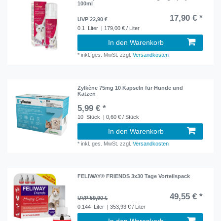
100ml
17,90 € *
UVP 22,90 €
0.1
Liter
| 179,00 € / Liter
In den Warenkorb
*
inkl. ges. MwSt.
zzgl.
Versandkosten
Zylkène 75mg 10 Kapseln für Hunde und
Katzen
5,99 € *
10
Stück
| 0,60 € / Stück
In den Warenkorb
*
inkl. ges. MwSt.
zzgl.
Versandkosten
FELIWAY® FRIENDS 3x30 Tage Vorteilspack
49,55 € *
UVP 59,90 €
0.144
Liter
| 353,93 € / Liter