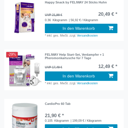
Happy Snack by FELIWAY 24 Sticks Huhn
20,49 € *
UVP 21,99 €
0.36
Kilogramm
| 56,92 € / Kilogramm
In den Warenkorb
*
inkl. ges. MwSt.
zzgl.
Versandkosten
-29%
FELIWAY Help Start-Set, Verdampfer + 1
Pheromonkartusche für 7 Tage
12,49 € *
UVP 17,49 €
In den Warenkorb
*
inkl. ges. MwSt.
zzgl.
Versandkosten
CardioPro 60 Tab
21,90 € *
0.105
Kilogramm
| 199,09 € / Kilogramm