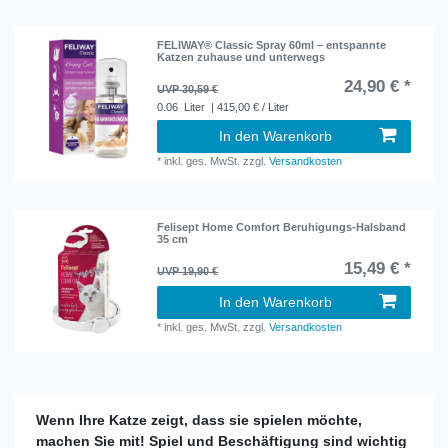
FELIWAY® Classic Spray 60ml – entspannte
Katzen zuhause und unterwegs
24,90 € *
UVP 30,59 €
0.06
Liter
| 415,00 € / Liter
In den Warenkorb
*
inkl. ges. MwSt.
zzgl.
Versandkosten
Felisept Home Comfort Beruhigungs-Halsband
35 cm
15,49 € *
UVP 19,90 €
In den Warenkorb
*
inkl. ges. MwSt.
zzgl.
Versandkosten
Wenn Ihre Katze zeigt, dass sie spielen möchte,
machen Sie mit! Spiel und Beschäftigung sind wichtig