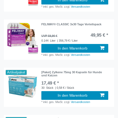
In den Warenkorb
*
inkl. ges. MwSt.
zzgl.
Versandkosten
FELIWAY® CLASSIC 3x30 Tage Vorteilspack
49,95 € *
UVP 59,90 €
0.144
Liter
| 356,79 € / Liter
In den Warenkorb
*
inkl. ges. MwSt.
zzgl.
Versandkosten
Artikelpaket
[Paket] Zylkene 75mg 30 Kapseln für Hunde
und Katzen
17,49 € *
30
Stück
| 0,58 € / Stück
In den Warenkorb
*
inkl. ges. MwSt.
zzgl.
Versandkosten