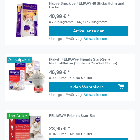
Happy Snack by FELIWAY 48 Sticks Huhn und
Lachs
40,99 € *
0.72
Kilogramm
| 56,93 € / Kilogramm
Artikel anzeigen
*
inkl. ges. MwSt.
zzgl.
Versandkosten
Artikelpaket
[Paket] FELIWAY® Friends Start-Set +
Nachfüllflakon (Stecker + 2x 48ml Flacon)
46,99 € *
0.096
Liter
| 469,90 € / Liter
In den Warenkorb
*
inkl. ges. MwSt.
zzgl.
Versandkosten
Top-Artikel
FELIWAY® Friends Start-Set
23,95 € *
0.048
Liter
| 479,00 € / Liter