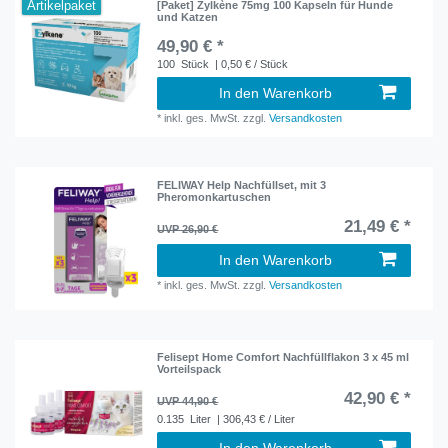
Artikelpaket
[Paket] Zylkène 75mg 100 Kapseln für Hunde
und Katzen
49,90 € *
100
Stück
| 0,50 € / Stück
In den Warenkorb
*
inkl. ges. MwSt.
zzgl.
Versandkosten
FELIWAY Help Nachfüllset, mit 3
Pheromonkartuschen
21,49 € *
UVP 26,90 €
In den Warenkorb
*
inkl. ges. MwSt.
zzgl.
Versandkosten
Felisept Home Comfort Nachfüllflakon 3 x 45 ml
Vorteilspack
42,90 € *
UVP 44,90 €
0.135
Liter
| 306,43 € / Liter