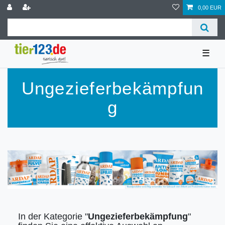
0,00 EUR
☰
Ungezieferbekämpfun
g
In der Kategorie "
Ungezieferbekämpfung
"