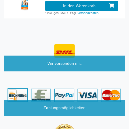
In den Warenkorb
*
inkl. ges. MwSt.
zzgl.
Versandkosten
Wir versenden mit:
Zahlungsmöglichkeiten