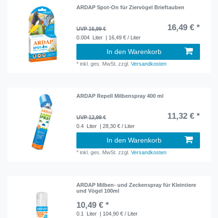
ARDAP Spot-On für Ziervögel Brieftauben
16,49 € *
UVP 16,99 €
0.004
Liter
| 16,49 € / Liter
In den Warenkorb
*
inkl. ges. MwSt.
zzgl.
Versandkosten
ARDAP Repell Milbenspray 400 ml
11,32 € *
UVP 12,99 €
0.4
Liter
| 28,30 € / Liter
In den Warenkorb
*
inkl. ges. MwSt.
zzgl.
Versandkosten
ARDAP Milben- und Zeckenspray für Kleintiere
und Vögel 100ml
10,49 € *
0.1
Liter
| 104,90 € / Liter