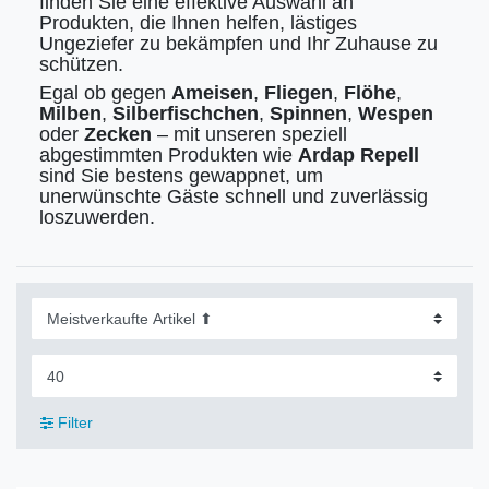
finden Sie eine effektive Auswahl an
Produkten, die Ihnen helfen, lästiges
Ungeziefer zu bekämpfen und Ihr Zuhause zu
schützen.
Egal ob gegen
Ameisen
,
Fliegen
,
Flöhe
,
Milben
,
Silberfischchen
,
Spinnen
,
Wespen
oder
Zecken
– mit unseren speziell
abgestimmten Produkten wie
Ardap Repell
sind Sie bestens gewappnet, um
unerwünschte Gäste schnell und zuverlässig
loszuwerden.
Filter