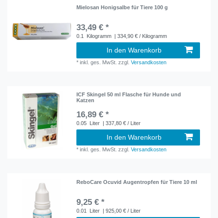
Mielosan Honigsalbe für Tiere 100 g
33,49 € *
0.1
Kilogramm
| 334,90 € / Kilogramm
In den Warenkorb
*
inkl. ges. MwSt.
zzgl.
Versandkosten
ICF Skingel 50 ml Flasche für Hunde und
Katzen
16,89 € *
0.05
Liter
| 337,80 € / Liter
In den Warenkorb
*
inkl. ges. MwSt.
zzgl.
Versandkosten
ReboCare Ocuvid Augentropfen für Tiere 10 ml
9,25 € *
0.01
Liter
| 925,00 € / Liter