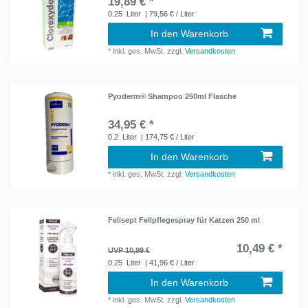
19,89 € *
0.25
Liter
| 79,56 € / Liter
In den Warenkorb
*
inkl. ges. MwSt.
zzgl.
Versandkosten
Pyoderm® Shampoo 250ml Flasche
34,95 € *
0.2
Liter
| 174,75 € / Liter
In den Warenkorb
*
inkl. ges. MwSt.
zzgl.
Versandkosten
Felisept Fellpflegespray für Katzen 250 ml
10,49 € *
UVP 10,99 €
0.25
Liter
| 41,96 € / Liter
In den Warenkorb
*
inkl. ges. MwSt.
zzgl.
Versandkosten