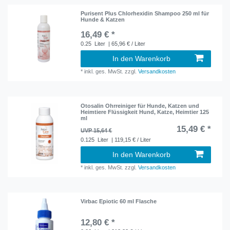
Purisent Plus Chlorhexidin Shampoo 250 ml für
Hunde & Katzen
16,49 € *
0.25
Liter
| 65,96 € / Liter
In den Warenkorb
*
inkl. ges. MwSt.
zzgl.
Versandkosten
Otosalin Ohrreiniger für Hunde, Katzen und
Heimtiere Flüssigkeit Hund, Katze, Heimtier 125
ml
15,49 € *
UVP 15,64 €
0.125
Liter
| 119,15 € / Liter
In den Warenkorb
*
inkl. ges. MwSt.
zzgl.
Versandkosten
Virbac Epiotic 60 ml Flasche
12,80 € *