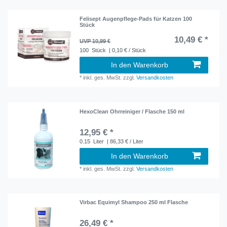
Felisept Augenpflege-Pads für Katzen 100
Stück
10,49 € *
UVP 10,99 €
100
Stück
| 0,10 € / Stück
In den Warenkorb
*
inkl. ges. MwSt.
zzgl.
Versandkosten
HexoClean Ohrreiniger / Flasche 150 ml
12,95 € *
0.15
Liter
| 86,33 € / Liter
In den Warenkorb
*
inkl. ges. MwSt.
zzgl.
Versandkosten
Virbac Equimyl Shampoo 250 ml Flasche
26,49 € *