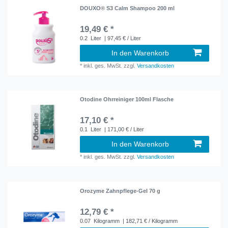
DOUXO® S3 Calm Shampoo 200 ml
19,49 € *
0.2
Liter
| 97,45 € / Liter
In den Warenkorb
*
inkl. ges. MwSt.
zzgl.
Versandkosten
Otodine Ohrreiniger 100ml Flasche
17,10 € *
0.1
Liter
| 171,00 € / Liter
In den Warenkorb
*
inkl. ges. MwSt.
zzgl.
Versandkosten
Orozyme Zahnpflege-Gel 70 g
12,79 € *
0.07
Kilogramm
| 182,71 € / Kilogramm