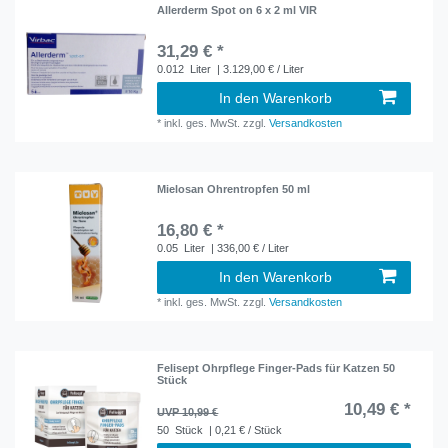
Allerderm Spot on 6 x 2 ml VIR
31,29 € *
0.012
Liter
| 3.129,00 € / Liter
In den Warenkorb
*
inkl. ges. MwSt.
zzgl.
Versandkosten
Mielosan Ohrentropfen 50 ml
16,80 € *
0.05
Liter
| 336,00 € / Liter
In den Warenkorb
*
inkl. ges. MwSt.
zzgl.
Versandkosten
Felisept Ohrpflege Finger-Pads für Katzen 50
Stück
10,49 € *
UVP 10,99 €
50
Stück
| 0,21 € / Stück