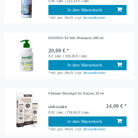
0.06
Liter
| 213,33 € / Liter
In den Warenkorb
*
inkl. ges. MwSt.
zzgl.
Versandkosten
DOUXO® S3 Seb Shampoo 200 ml
20,69 € *
0.2
Liter
| 103,45 € / Liter
In den Warenkorb
*
inkl. ges. MwSt.
zzgl.
Versandkosten
Felisept Wundgel für Katzen 20 ml
14,49 € *
UVP 14,99 €
0.02
Liter
| 724,50 € / Liter
In den Warenkorb
*
inkl. ges. MwSt.
zzgl.
Versandkosten