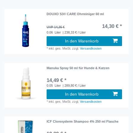
DOUXO S3® CARE Ohrreiniger 60 ml
14,30 € *
UVP 14,35 €
0.06
Liter
| 238,33 € / Liter
In den Warenkorb
*
inkl. ges. MwSt.
zzgl.
Versandkosten
Manuka Spray 50 ml für Hunde & Katzen
14,49 € *
0.05
Liter
| 289,80 € / Liter
In den Warenkorb
*
inkl. ges. MwSt.
zzgl.
Versandkosten
ICF Clorexyderm Shampoo 4% 250 ml Flasche