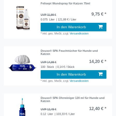
Felisept Wundspray für Katzen 75ml
9,75 € *
UVP 11,99 €
0.075
Liter
| 121,88 € / Liter
In den Warenkorb
*
inkl. ges. MwSt.
zzgl.
Versandkosten
Douxo® SPA Feuchttücher für Hunde und
Katzen
14,20 € *
UVP 14,99 €
100
Stück
| 0,14 € / Stück
In den Warenkorb
*
inkl. ges. MwSt.
zzgl.
Versandkosten
Douxo® SPA Ohrreiniger 120 ml für Hunde und
Katzen
12,40 € *
UVP 12,49 €
0.12
Liter
| 103,33 € / Liter