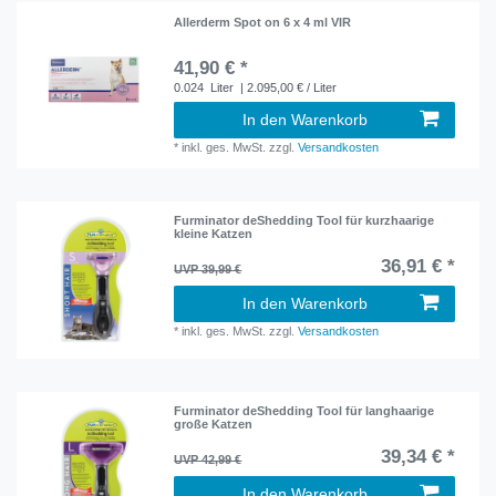
Allerderm Spot on 6 x 4 ml VIR
41,90 € *
0.024
Liter
| 2.095,00 € / Liter
In den Warenkorb
*
inkl. ges. MwSt.
zzgl.
Versandkosten
Furminator deShedding Tool für kurzhaarige
kleine Katzen
36,91 € *
UVP 39,99 €
In den Warenkorb
*
inkl. ges. MwSt.
zzgl.
Versandkosten
Furminator deShedding Tool für langhaarige
große Katzen
39,34 € *
UVP 42,99 €
In den Warenkorb