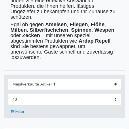
finden Sie eine effektive Auswahl an
Produkten, die Ihnen helfen, lästiges
Ungeziefer zu bekämpfen und Ihr Zuhause zu
schützen.
Egal ob gegen
Ameisen
,
Fliegen
,
Flöhe
,
Milben
,
Silberfischchen
,
Spinnen
,
Wespen
oder
Zecken
– mit unseren speziell
abgestimmten Produkten wie
Ardap Repell
sind Sie bestens gewappnet, um
unerwünschte Gäste schnell und zuverlässig
loszuwerden.
Filter