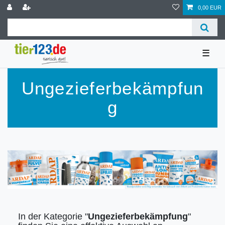
0,00 EUR
☰
Ungezieferbekämpfun
g
In der Kategorie "
Ungezieferbekämpfung
"