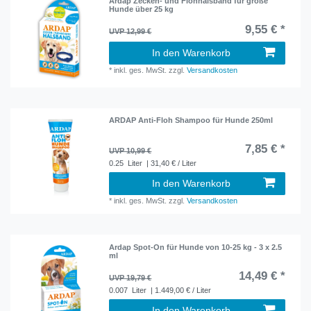
Ardap Zecken- und Flohhalsband für große
Hunde über 25 kg
9,55 € *
UVP 12,99 €
In den Warenkorb
*
inkl. ges. MwSt.
zzgl.
Versandkosten
ARDAP Anti-Floh Shampoo für Hunde 250ml
7,85 € *
UVP 10,99 €
0.25
Liter
| 31,40 € / Liter
In den Warenkorb
*
inkl. ges. MwSt.
zzgl.
Versandkosten
Ardap Spot-On für Hunde von 10-25 kg - 3 x 2.5
ml
14,49 € *
UVP 19,79 €
0.007
Liter
| 1.449,00 € / Liter
In den Warenkorb