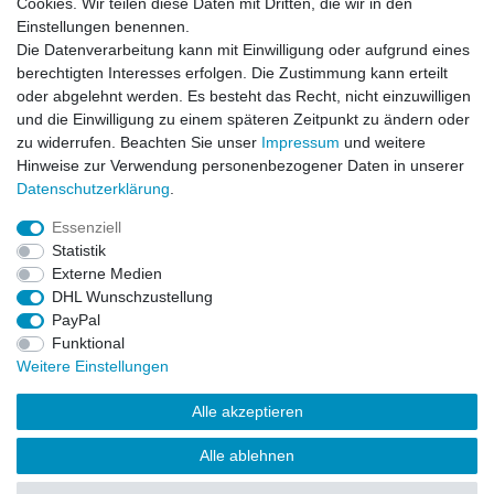
Cookies. Wir teilen diese Daten mit Dritten, die wir in den
Einstellungen benennen.
Die Datenverarbeitung kann mit Einwilligung oder aufgrund eines
berechtigten Interesses erfolgen. Die Zustimmung kann erteilt
oder abgelehnt werden. Es besteht das Recht, nicht einzuwilligen
und die Einwilligung zu einem späteren Zeitpunkt zu ändern oder
zu widerrufen. Beachten Sie unser
Impressum
und weitere
Hinweise zur Verwendung personenbezogener Daten in unserer
Daten­schutz­erklärung
.
ZAHLUNGS- VERSANDINFORMATIONEN, INFORMATION ZUR BATTERIEENTSORGUNG und Barrierefreiheitserklärung
Essenziell
Statistik
Impressum
Daten­schutz­erklärung
AGB
Externe Medien
DHL Wunschzustellung
PayPal
Widerrufs­recht
Kontakt
Vertrag widerrufen
Funktional
Weitere Einstellungen
Alle akzeptieren
Alle ablehnen
© Copyright 2026 | Alle Rechte vorbehalten.