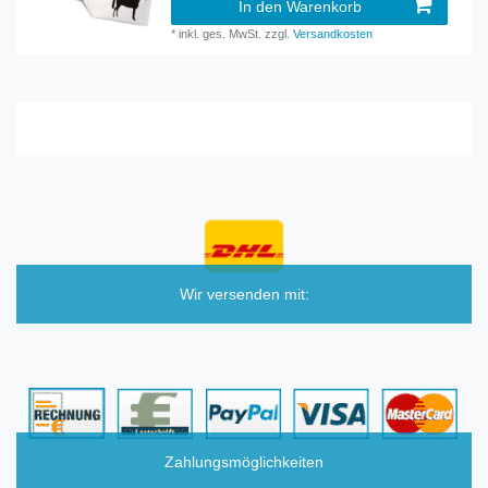
In den Warenkorb
*
inkl. ges. MwSt.
zzgl.
Versandkosten
Wir versenden mit:
Zahlungsmöglichkeiten