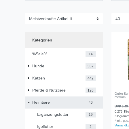
Kategorien
%Sale%
14
Hunde
557
Katzen
442
Pferde & Nutztiere
126
Quiko Sun
medium
Heimtiere
46
UVP 5,49 
0.275
Kil
Ergänzungsfutter
19
Kilogram
*
inkl. ges
Versandk
Igelfutter
2