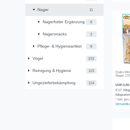
Nager
11
Nagerfutter Ergänzung
6
Nagersnacks
2
Pflege- & Hygieneartikel
9
Vögel
152
Reinigung & Hygiene
115
Quiko Mini
Nager 17
Ungezieferbekämpfung
114
UVP 4,49 
0.17
Kilo
Kilogram
*
inkl. ges
Versandk