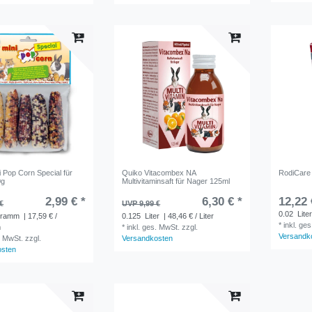
 Pop Corn Special für
Quiko Vitacombex NA
RodiCare
0g
Multivitaminsaft für Nager 125ml
2,99 € *
6,30 € *
12,22 
€
UVP 9,99 €
0.02
Lite
gramm
| 17,59 € /
0.125
Liter
| 48,46 € / Liter
*
inkl. ge
m
*
inkl. ges. MwSt.
zzgl.
Versandk
. MwSt.
zzgl.
Versandkosten
osten