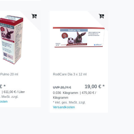
 Pulmo 20 ml
RodiCare Dia 3 x 12 ml
€ *
19,00 € *
UVP 20,74 €
r
| 611,00 € / Liter
0.036
Kilogramm
| 475,00 € /
s. MwSt.
zzgl.
Kilogramm
osten
*
inkl. ges. MwSt.
zzgl.
Versandkosten