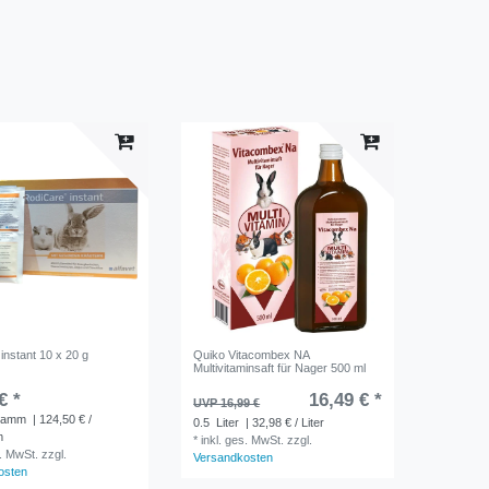
instant 10 x 20 g
Quiko Vitacombex NA
Multivitaminsaft für Nager 500 ml
€ *
16,49 € *
UVP 16,99 €
gramm
| 124,50 € /
0.5
Liter
| 32,98 € / Liter
m
*
inkl. ges. MwSt.
zzgl.
s. MwSt.
zzgl.
Versandkosten
osten