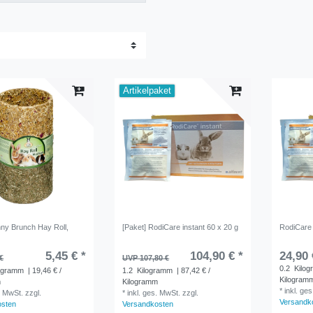
Artikelpaket
ny Brunch Hay Roll,
[Paket] RodiCare instant 60 x 20 g
RodiCare 
5,45 € *
104,90 € *
24,90 
€
UVP 107,80 €
0.2
Kilo
ogramm
| 19,46 € /
1.2
Kilogramm
| 87,42 € /
Kilogram
m
Kilogramm
*
inkl. ge
. MwSt.
zzgl.
*
inkl. ges. MwSt.
zzgl.
Versandk
osten
Versandkosten