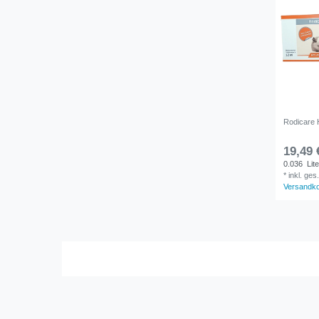
Rodicare 
19,49 
0.036
Lite
*
inkl. ges
Versandk