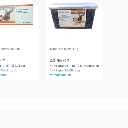
Hairball 3x12ml
RodiCare basic 4 kg
€ *
40,95 € *
r
| 487,25 € / Liter
4
Kilogramm
| 10,24 € / Kilogramm
. MwSt.
zzgl.
*
inkl. ges. MwSt.
zzgl.
osten
Versandkosten