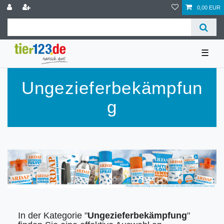
0,00 EUR
☰
Ungezieferbekämpfun
g
In der Kategorie "
Ungezieferbekämpfung
"