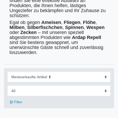
finden Sie eine effektive Auswahl an
Produkten, die Ihnen helfen, lästiges
Ungeziefer zu bekämpfen und Ihr Zuhause zu
schützen.
Egal ob gegen
Ameisen
,
Fliegen
,
Flöhe
,
Milben
,
Silberfischchen
,
Spinnen
,
Wespen
oder
Zecken
– mit unseren speziell
abgestimmten Produkten wie
Ardap Repell
sind Sie bestens gewappnet, um
unerwünschte Gäste schnell und zuverlässig
loszuwerden.
Filter