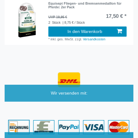
Equisept Fliegen- und Bremsenmedaillon für
Pferde: 2er Pack
17,50 € *
UVP 19,95 €
2
Stück
| 8,75 € / Stück
In den Warenkorb
*
inkl. ges. MwSt.
zzgl.
Versandkosten
Wir versenden mit: