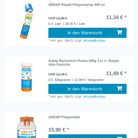
ARDAP Repell Fliegenspray 400 ml
11,34 € *
UVP 12,99 €
0.4
Liter
| 28,35 € / Liter
In den Warenkorb
*
inkl. ges. MwSt.
zzgl.
Versandkosten
Ardap Biotonnen-Pulver 500g 3 in 1: Stoppt
üble Gerüche
11,49 € *
UVP 12,49 €
0.5
Kilogramm
| 22,98 € / Kilogramm
In den Warenkorb
*
inkl. ges. MwSt.
zzgl.
Versandkosten
ARDAP Fliegenfalle
15,90 € *