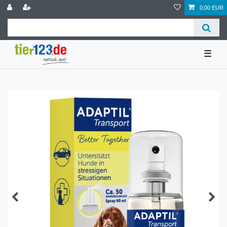
0,00 EUR
☰