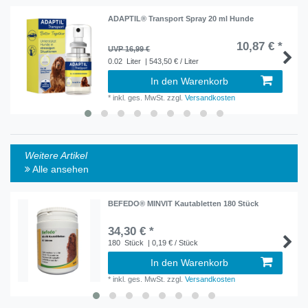
ADAPTIL® Transport Spray 20 ml Hunde
10,87 € *
UVP 16,99 €
0.02
Liter
| 543,50 € / Liter
In den Warenkorb
*
inkl. ges. MwSt.
zzgl.
Versandkosten
Weitere Artikel
Alle ansehen
BEFEDO® MINVIT Kautabletten 180 Stück
34,30 € *
180
Stück
| 0,19 € / Stück
In den Warenkorb
*
inkl. ges. MwSt.
zzgl.
Versandkosten