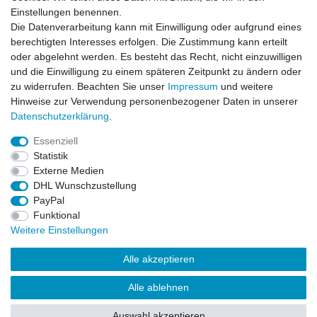
Einstellungen benennen.
Die Datenverarbeitung kann mit Einwilligung oder aufgrund eines
berechtigten Interesses erfolgen. Die Zustimmung kann erteilt
oder abgelehnt werden. Es besteht das Recht, nicht einzuwilligen
und die Einwilligung zu einem späteren Zeitpunkt zu ändern oder
zu widerrufen. Beachten Sie unser
Impressum
und weitere
Hinweise zur Verwendung personenbezogener Daten in unserer
Daten­schutz­erklärung
.
ZAHLUNGS- VERSANDINFORMATIONEN, INFORMATION ZUR BATTERIEENTSORGUNG und Barrierefreiheitserklärung
Essenziell
Statistik
Impressum
Daten­schutz­erklärung
AGB
Externe Medien
DHL Wunschzustellung
PayPal
Widerrufs­recht
Kontakt
Vertrag widerrufen
Funktional
Weitere Einstellungen
Alle akzeptieren
Alle ablehnen
© Copyright 2026 | Alle Rechte vorbehalten.
Auswahl akzeptieren