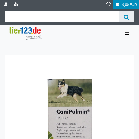
0,00 EUR
☰