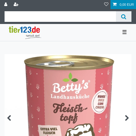
0,00 EUR
☰