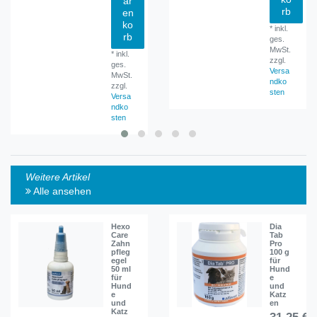
ar
rb
en
ko
*
inkl.
rb
ges.
MwSt.
*
inkl.
zzgl.
ges.
Versa
MwSt.
ndko
zzgl.
sten
Versa
ndko
sten
Weitere Artikel
Alle ansehen
Hexo
Dia
Care
Tab
Zahn
Pro
pfleg
100 g
egel
für
50 ml
Hund
für
e
Hund
und
e
Katz
und
en
Katz