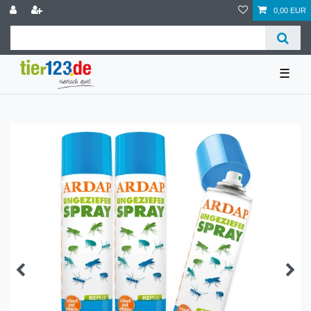
0,00 EUR
☰