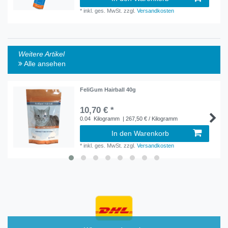
*
inkl. ges. MwSt.
zzgl.
Versandkosten
Weitere Artikel
Alle ansehen
FeliGum Hairball 40g
10,70 € *
0.04
Kilogramm
| 267,50 € / Kilogramm
In den Warenkorb
*
inkl. ges. MwSt.
zzgl.
Versandkosten