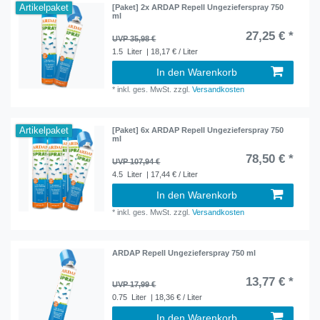
Artikelpaket
[Paket] 2x ARDAP Repell Ungezieferspray 750
ml
27,25 € *
UVP 35,98 €
1.5
Liter
| 18,17 € / Liter
In den Warenkorb
*
inkl. ges. MwSt.
zzgl.
Versandkosten
Artikelpaket
[Paket] 6x ARDAP Repell Ungezieferspray 750
ml
78,50 € *
UVP 107,94 €
4.5
Liter
| 17,44 € / Liter
In den Warenkorb
*
inkl. ges. MwSt.
zzgl.
Versandkosten
ARDAP Repell Ungezieferspray 750 ml
13,77 € *
UVP 17,99 €
0.75
Liter
| 18,36 € / Liter
In den Warenkorb