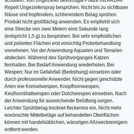
schütteln. Von Ungeziefer bevorzugte Plätze mit ARDAP
Repell Ungezieferspray besprühen. Nicht bis zu sichtbarer
Nässe und tropfendem, schlierendem Belag sprühen.
Produkt nicht großflächig anwenden. Es empfiehlt sich
eine Strecke von zwei Metern eine Sekunde lang
(entspricht 1,5 g) zu besprühen. Bei sehr empfindlichen
und polierten Flächen erst vorsichtig Probebehandlung
vornehmen. Vor der Anwendung Aquarien und Terrarien
abdecken. Während des Sprühvorganges Katzen
fernhalten. Bei Bedarf Anwendung wiederholen. Bei
Wespen: Nur im Gefahrfall (Bedrohung) einsetzen oder
durch professionelle Anwender. Nicht gegen geschützte
Arten wie Kreiselwespen, Knopfhornwespen,
Keulhornblattwespen oder Dolchwespen einsetzen. Nach
der Anwendung für ausreichende Belüftung sorgen.
Leichter Sprühbelag trocknet fleckenlos ein. Nicht mehr
erwünschte Mittelbeläge auf behandelten Oberflächen
können mit handelsüblichen, wässrigen Allzweckreinigern
entfernt werden.