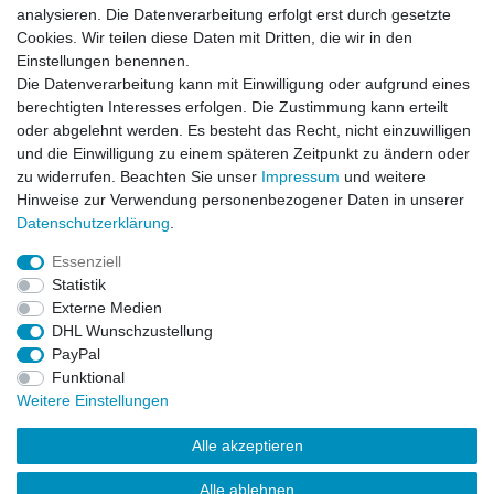
analysieren. Die Datenverarbeitung erfolgt erst durch gesetzte
Cookies. Wir teilen diese Daten mit Dritten, die wir in den
Einstellungen benennen.
Die Datenverarbeitung kann mit Einwilligung oder aufgrund eines
berechtigten Interesses erfolgen. Die Zustimmung kann erteilt
oder abgelehnt werden. Es besteht das Recht, nicht einzuwilligen
und die Einwilligung zu einem späteren Zeitpunkt zu ändern oder
zu widerrufen. Beachten Sie unser
Impressum
und weitere
Hinweise zur Verwendung personenbezogener Daten in unserer
Daten­schutz­erklärung
.
ZAHLUNGS- VERSANDINFORMATIONEN, INFORMATION ZUR BATTERIEENTSORGUNG und Barrierefreiheitserklärung
Essenziell
Statistik
Impressum
Daten­schutz­erklärung
AGB
Externe Medien
DHL Wunschzustellung
PayPal
Widerrufs­recht
Kontakt
Vertrag widerrufen
Funktional
Weitere Einstellungen
Alle akzeptieren
Alle ablehnen