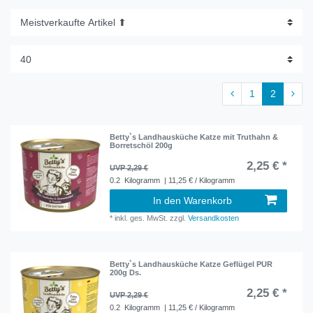
1
2
Betty`s Landhausküche Katze mit Truthahn &
Borretschöl 200g
2,25 € *
UVP 2,29 €
0.2
Kilogramm
| 11,25 € / Kilogramm
In den Warenkorb
*
inkl. ges. MwSt.
zzgl.
Versandkosten
Betty`s Landhausküche Katze Geflügel PUR
200g Ds.
2,25 € *
UVP 2,29 €
0.2
Kilogramm
| 11,25 € / Kilogramm