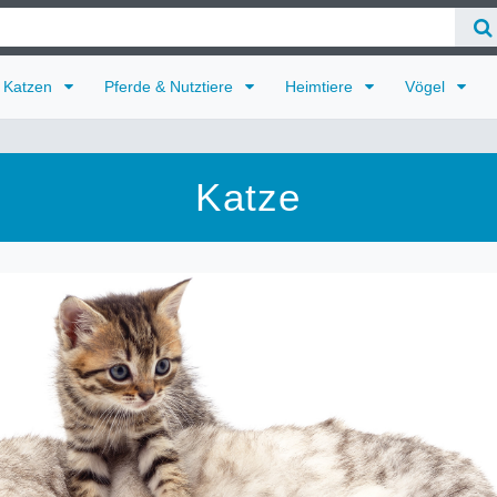
Katzen
Pferde & Nutztiere
Heimtiere
Vögel
Katze