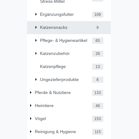
Stress-Mittel
Ergänzungsfutter
109
Katzensnacks
9
Pflege- & Hygieneartikel
65
Katzenzubehör
26
Katzenpflege
13
Ungezieferprodukte
8
Pferde & Nutztiere
133
Heimtiere
46
Vögel
153
Reinigung & Hygiene
115