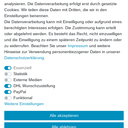
analysieren. Die Datenverarbeitung erfolgt erst durch gesetzte
Cookies. Wir teilen diese Daten mit Dritten, die wir in den
Einstellungen benennen.
Die Datenverarbeitung kann mit Einwilligung oder aufgrund eines
berechtigten Interesses erfolgen. Die Zustimmung kann erteilt
oder abgelehnt werden. Es besteht das Recht, nicht einzuwilligen
und die Einwilligung zu einem späteren Zeitpunkt zu ändern oder
zu widerrufen. Beachten Sie unser
Impressum
und weitere
Hinweise zur Verwendung personenbezogener Daten in unserer
Daten­schutz­erklärung
.
ZAHLUNGS- VERSANDINFORMATIONEN, INFORMATION ZUR BATTERIEENTSORGUNG und Barrierefreiheitserklärung
Essenziell
Statistik
Impressum
Daten­schutz­erklärung
AGB
Externe Medien
DHL Wunschzustellung
PayPal
Widerrufs­recht
Kontakt
Vertrag widerrufen
Funktional
Weitere Einstellungen
Alle akzeptieren
Alle ablehnen