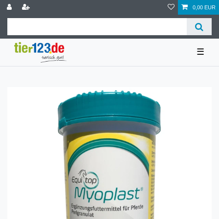
0,00 EUR
☰