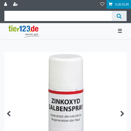
0,00 EUR
☰