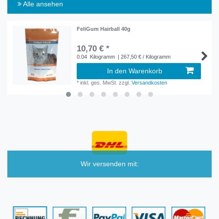
Alle ansehen
FeliGum Hairball 40g
10,70 € *
0.04
Kilogramm
| 267,50 € / Kilogramm
In den Warenkorb
*
inkl. ges. MwSt.
zzgl.
Versandkosten
Wir versenden mit: