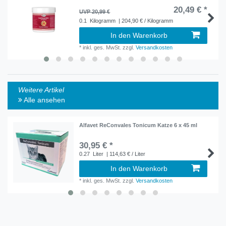
20,49 € *
UVP 20,99 €
0.1
Kilogramm
| 204,90 € / Kilogramm
In den Warenkorb
*
inkl. ges. MwSt.
zzgl.
Versandkosten
Weitere Artikel
Alle ansehen
Alfavet ReConvales Tonicum Katze 6 x 45 ml
30,95 € *
0.27
Liter
| 114,63 € / Liter
In den Warenkorb
*
inkl. ges. MwSt.
zzgl.
Versandkosten