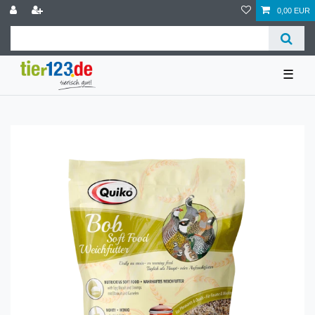
0,00 EUR
☰