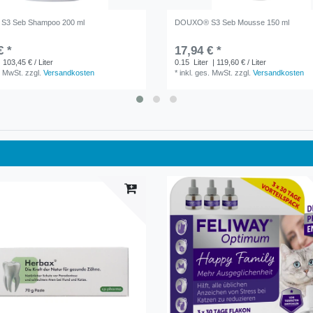
3 Seb Shampoo 200 ml
DOUXO® S3 Seb Mousse 150 ml
€ *
17,94 € *
 103,45 € / Liter
0.15
Liter
| 119,60 € / Liter
. MwSt.
zzgl.
Versandkosten
*
inkl. ges. MwSt.
zzgl.
Versandkosten