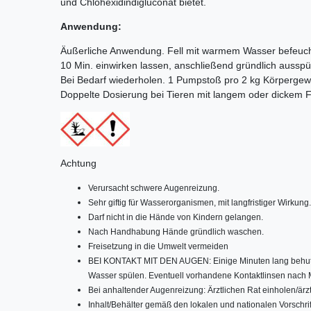
und Chlohexidindigluconat bietet.
Anwendung:
Äußerliche Anwendung. Fell mit warmem Wasser befeuch
10 Min. einwirken lassen, anschließend gründlich ausspül
Bei Bedarf wiederholen. 1 Pumpstoß pro 2 kg Körpergew
Doppelte Dosierung bei Tieren mit langem oder dickem Fe
Achtung
Verursacht schwere Augenreizung.
Sehr giftig für Wasserorganismen, mit langfristiger Wirkung.
Darf nicht in die Hände von Kindern gelangen.
Nach Handhabung Hände gründlich waschen.
Freisetzung in die Umwelt vermeiden
BEI KONTAKT MIT DEN AUGEN: Einige Minuten lang behu
Wasser spülen. Eventuell vorhandene Kontaktlinsen nach Mö
Bei anhaltender Augenreizung: Ärztlichen Rat einholen/ärzt
Inhalt/Behälter gemäß den lokalen und nationalen Vorschri