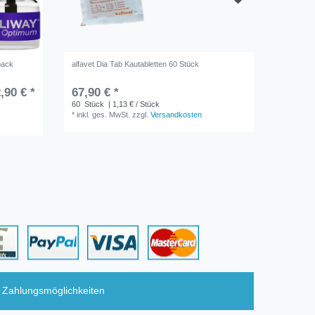
pack
alfavet Dia Tab Kautabletten 60 Stück
Enterogel
,90 € *
67,90 € *
24,49 
60
Stück
| 1,13 € / Stück
0.1
Kilo
*
inkl. ges. MwSt.
zzgl.
Versandkosten
*
inkl. ge
Zahlungsmöglichkeiten