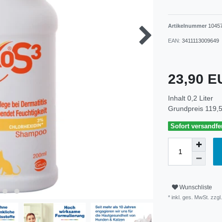
Artikelnummer
1045
EAN:
3411113009649
23,90 
Inhalt
0,2
Liter
Grundpreis
119,5
Sofort versandfer
Wunschliste
* inkl. ges. MwSt. zzgl.