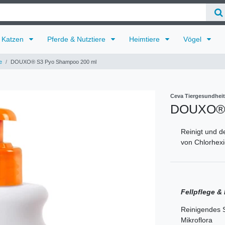
Katzen
Pferde & Nutztiere
Heimtiere
Vögel
e
DOUXO® S3 Pyo Shampoo 200 ml
Ceva Tiergesundhe
DOUXO® 
Reinigt und d
von Chlorhexi
Fellpflege &
Reinigendes 
Mikroflora