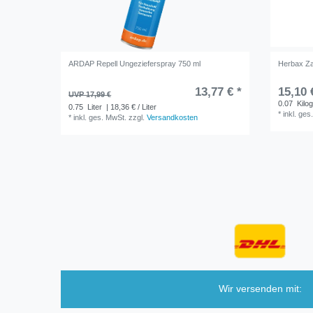
ARDAP Repell Ungezieferspray 750 ml
Herbax Z
13,77 € *
15,10 
UVP 17,99 €
0.07
Kilo
0.75
Liter
| 18,36 € / Liter
*
inkl. ges
*
inkl. ges. MwSt.
zzgl.
Versandkosten
Wir versenden mit: