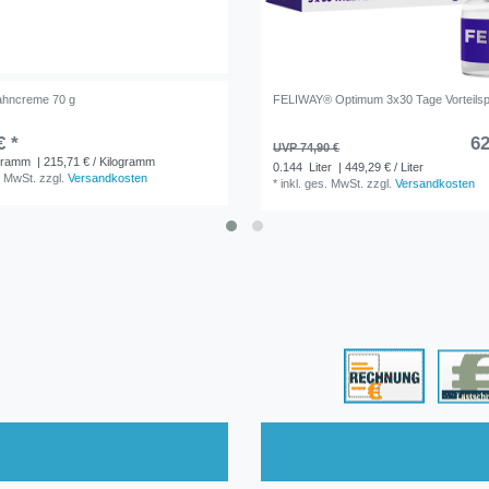
ahncreme 70 g
FELIWAY® Optimum 3x30 Tage Vorteils
€ *
62
UVP 74,90 €
gramm
| 215,71 € / Kilogramm
0.144
Liter
| 449,29 € / Liter
. MwSt.
zzgl.
Versandkosten
*
inkl. ges. MwSt.
zzgl.
Versandkosten