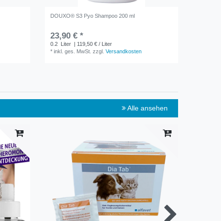
DOUXO® S3 Pyo Shampoo 200 ml
DOUXO® 
23,90 € *
19,49 
0.2
Liter
| 119,50 € / Liter
0.2
Liter
*
inkl. ges. MwSt.
zzgl.
Versandkosten
*
inkl. ge
Alle ansehen