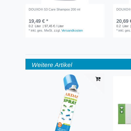
DOUXO® S3 Care Shampoo 200 ml
DOUXO® S
19,49 € *
20,69 
0.2
Liter
| 97,45 € / Liter
0.2
Liter
|
*
inkl. ges. MwSt.
zzgl.
Versandkosten
*
inkl. ges
Weitere Artikel