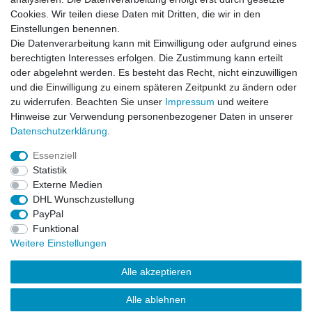
Cookies. Wir teilen diese Daten mit Dritten, die wir in den
Einstellungen benennen.
Die Datenverarbeitung kann mit Einwilligung oder aufgrund eines
berechtigten Interesses erfolgen. Die Zustimmung kann erteilt
oder abgelehnt werden. Es besteht das Recht, nicht einzuwilligen
und die Einwilligung zu einem späteren Zeitpunkt zu ändern oder
zu widerrufen. Beachten Sie unser
Impressum
und weitere
Hinweise zur Verwendung personenbezogener Daten in unserer
Daten­schutz­erklärung
.
ZAHLUNGS- VERSANDINFORMATIONEN, INFORMATION ZUR BATTERIEENTSORGUNG und Barrierefreiheitserklärung
Essenziell
Statistik
Impressum
Daten­schutz­erklärung
AGB
Externe Medien
DHL Wunschzustellung
PayPal
Widerrufs­recht
Kontakt
Vertrag widerrufen
Funktional
Weitere Einstellungen
Alle akzeptieren
Alle ablehnen
© Copyright 2026 | Alle Rechte vorbehalten.