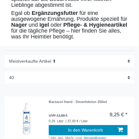
Lieblinge abgestimmt ist.
Egal ob
Ergänzungsfutter
für eine
ausgewogene Ernährung, Produkte speziell für
Nager
und
Igel
oder
Pflege- & Hygieneartikel
für die tägliche Pflege – hier finden Sie alles,
was Ihr Heimtier benötigt.
Bactazol Hand - Desinfektion 250ml
9,25 € *
UVP 13,99 €
0.25
Liter
| 37,00 € / Liter
In den Warenkorb
*
inkl. ges. MwSt.
zzgl.
Versandkosten