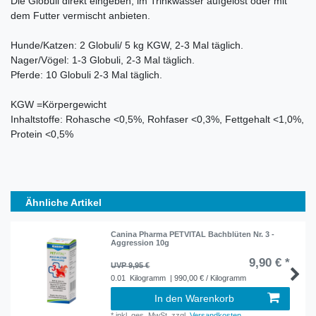
Die Globuli direkt eingeben, im Trinkwasser aufgelöst oder mit
dem Futter vermischt anbieten.
Hunde/Katzen: 2 Globuli/ 5 kg KGW, 2-3 Mal täglich.
Nager/Vögel: 1-3 Globuli, 2-3 Mal täglich.
Pferde: 10 Globuli 2-3 Mal täglich.
KGW =Körpergewicht
Inhaltstoffe: Rohasche <0,5%, Rohfaser <0,3%, Fettgehalt <1,0%,
Protein <0,5%
Ähnliche Artikel
Canina Pharma PETVITAL Bachblüten Nr. 3 -
Aggression 10g
9,90 € *
UVP 9,95 €
0.01
Kilogramm
| 990,00 € / Kilogramm
In den Warenkorb
*
inkl. ges. MwSt.
zzgl.
Versandkosten