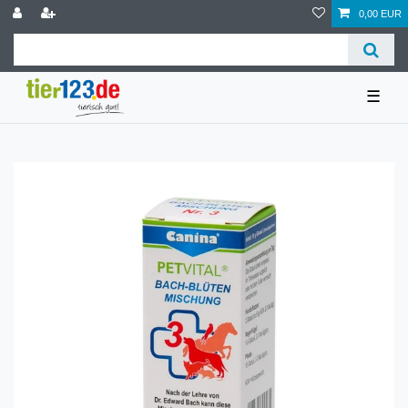
0,00 EUR
☰