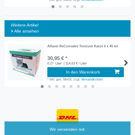
Weitere Artikel
Alle ansehen
Alfavet ReConvales Tonicum Katze 6 x 45 ml
30,95 € *
0.27
Liter
| 114,63 € / Liter
In den Warenkorb
*
inkl. ges. MwSt.
zzgl.
Versandkosten
Wir versenden mit: