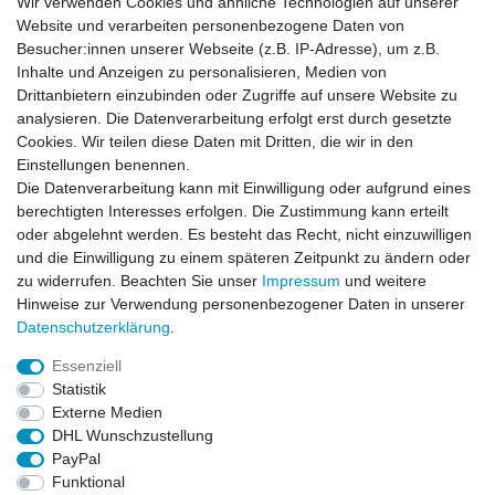
Wir verwenden Cookies und ähnliche Technologien auf unserer
Website und verarbeiten personenbezogene Daten von
Besucher:innen unserer Webseite (z.B. IP-Adresse), um z.B.
Inhalte und Anzeigen zu personalisieren, Medien von
Drittanbietern einzubinden oder Zugriffe auf unsere Website zu
analysieren. Die Datenverarbeitung erfolgt erst durch gesetzte
Cookies. Wir teilen diese Daten mit Dritten, die wir in den
Einstellungen benennen.
Die Datenverarbeitung kann mit Einwilligung oder aufgrund eines
berechtigten Interesses erfolgen. Die Zustimmung kann erteilt
oder abgelehnt werden. Es besteht das Recht, nicht einzuwilligen
und die Einwilligung zu einem späteren Zeitpunkt zu ändern oder
zu widerrufen. Beachten Sie unser
Impressum
und weitere
Hinweise zur Verwendung personenbezogener Daten in unserer
Daten­schutz­erklärung
.
ZAHLUNGS- VERSANDINFORMATIONEN, INFORMATION ZUR BATTERIEENTSORGUNG und Barrierefreiheitserklärung
Essenziell
Statistik
Impressum
Daten­schutz­erklärung
AGB
Externe Medien
DHL Wunschzustellung
PayPal
Widerrufs­recht
Kontakt
Vertrag widerrufen
Funktional