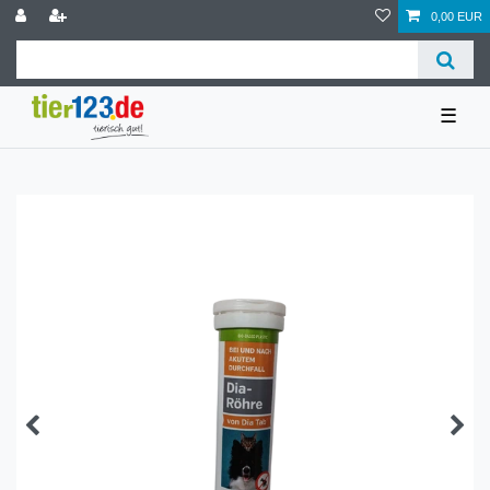
0,00 EUR
☰