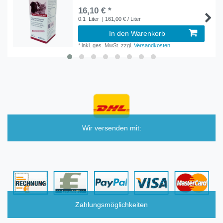
16,10 € *
0.1
Liter
| 161,00 € / Liter
In den Warenkorb
*
inkl. ges. MwSt.
zzgl.
Versandkosten
Wir versenden mit:
Zahlungsmöglichkeiten