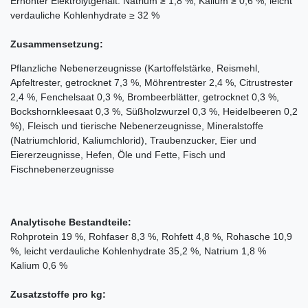
Erhöhter Elektrolytgehalt: Natrium ≥ 1,8 %, Kalium ≥ 0,6 %, leicht
verdauliche Kohlenhydrate ≥ 32 %
Zusammensetzung:
Pflanzliche Nebenerzeugnisse (Kartoffelstärke, Reismehl,
Apfeltrester, getrocknet 7,3 %, Möhrentrester 2,4 %, Citrustrester
2,4 %, Fenchelsaat 0,3 %, Brombeerblätter, getrocknet 0,3 %,
Bockshornkleesaat 0,3 %, Süßholzwurzel 0,3 %, Heidelbeeren 0,2
%), Fleisch und tierische Nebenerzeugnisse, Mineralstoffe
(Natriumchlorid, Kaliumchlorid), Traubenzucker, Eier und
Eiererzeugnisse, Hefen, Öle und Fette, Fisch und
Fischnebenerzeugnisse
Analytische Bestandteile:
Rohprotein 19 %, Rohfaser 8,3 %, Rohfett 4,8 %, Rohasche 10,9
%, leicht verdauliche Kohlenhydrate 35,2 %, Natrium 1,8 %
Kalium 0,6 %
Zusatzstoffe pro kg: