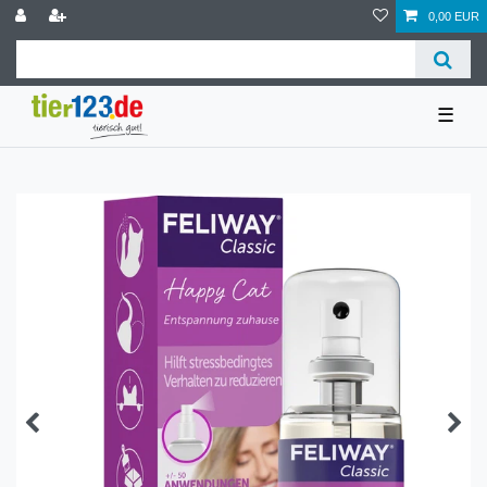
0,00 EUR
☰