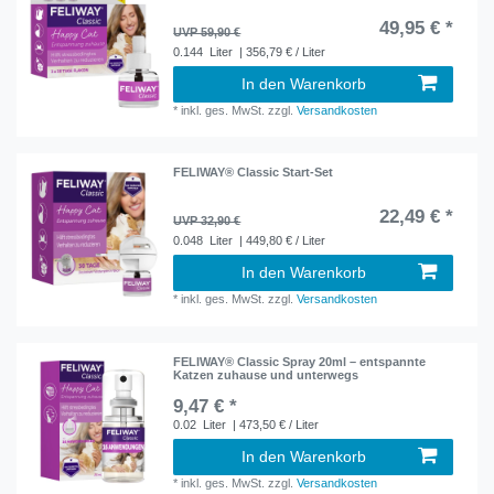
49,95 € *
UVP 59,90 €
0.144
Liter
| 356,79 € / Liter
In den Warenkorb
*
inkl. ges. MwSt.
zzgl.
Versandkosten
FELIWAY® Classic Start-Set
22,49 € *
UVP 32,90 €
0.048
Liter
| 449,80 € / Liter
In den Warenkorb
*
inkl. ges. MwSt.
zzgl.
Versandkosten
FELIWAY® Classic Spray 20ml – entspannte
Katzen zuhause und unterwegs
9,47 € *
0.02
Liter
| 473,50 € / Liter
In den Warenkorb
*
inkl. ges. MwSt.
zzgl.
Versandkosten