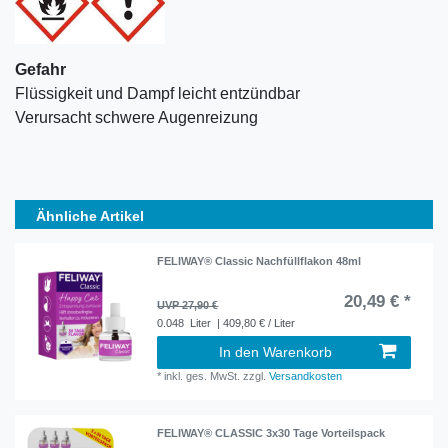
Gefahr
Flüssigkeit und Dampf leicht entzündbar
Verursacht schwere Augenreizung
Ähnliche Artikel
FELIWAY® Classic Nachfüllflakon 48ml
20,49 € *
UVP 27,90 €
0.048
Liter
| 409,80 € / Liter
In den Warenkorb
*
inkl. ges. MwSt.
zzgl.
Versandkosten
FELIWAY® CLASSIC 3x30 Tage Vorteilspack