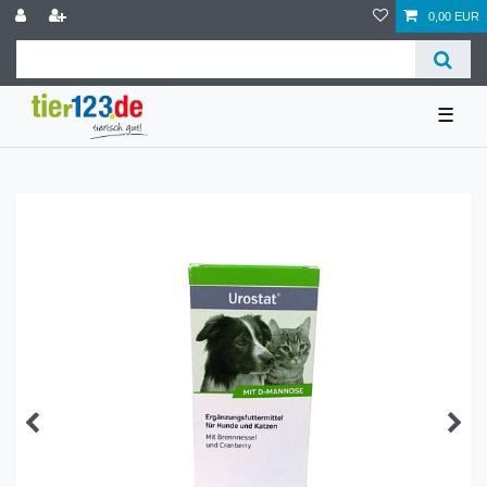
0,00 EUR
☰