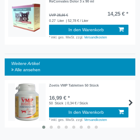
ReConvales Dolor 3 x 90 ml
14,25 € *
UVP 28,66 €
0.27
Liter
| 52,78 € / Liter
In den Warenkorb
*
inkl. ges. MwSt.
zzgl.
Versandkosten
Weitere Artikel
Alle ansehen
Zoetis VMP Tabletten 50 Stück
16,99 € *
50
Stück
| 0,34 € / Stück
In den Warenkorb
*
inkl. ges. MwSt.
zzgl.
Versandkosten