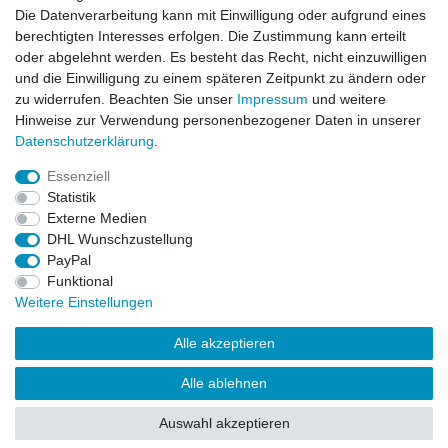
Die Datenverarbeitung kann mit Einwilligung oder aufgrund eines
berechtigten Interesses erfolgen. Die Zustimmung kann erteilt
oder abgelehnt werden. Es besteht das Recht, nicht einzuwilligen
und die Einwilligung zu einem späteren Zeitpunkt zu ändern oder
zu widerrufen. Beachten Sie unser
Impressum
und weitere
Hinweise zur Verwendung personenbezogener Daten in unserer
Daten­schutz­erklärung
.
ZAHLUNGS- VERSANDINFORMATIONEN, INFORMATION ZUR BATTERIEENTSORGUNG und Barrierefreiheitserklärung
Essenziell
Statistik
Impressum
Daten­schutz­erklärung
AGB
Externe Medien
DHL Wunschzustellung
PayPal
Widerrufs­recht
Kontakt
Vertrag widerrufen
Funktional
Weitere Einstellungen
Alle akzeptieren
Alle ablehnen
© Copyright 2026 | Alle Rechte vorbehalten.
Auswahl akzeptieren