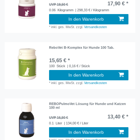
17,90 € *
UVP 19,50 €
0.06
Kilogramm
| 298,33 € / Kilogramm
In den Warenkorb
*
inkl. ges. MwSt.
zzgl.
Versandkosten
ReboVet B-Komplex für Hunde 100 Tab.
15,65 € *
100
Stück
| 0,16 € / Stück
In den Warenkorb
*
inkl. ges. MwSt.
zzgl.
Versandkosten
REBOPulmoVet Lösung für Hunde und Katzen
100 ml
13,40 € *
UVP 16,50 €
0.1
Liter
| 134,00 € / Liter
In den Warenkorb
*
inkl. ges. MwSt.
zzgl.
Versandkosten