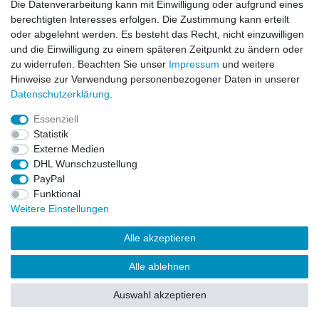
Die Datenverarbeitung kann mit Einwilligung oder aufgrund eines
berechtigten Interesses erfolgen. Die Zustimmung kann erteilt
oder abgelehnt werden. Es besteht das Recht, nicht einzuwilligen
und die Einwilligung zu einem späteren Zeitpunkt zu ändern oder
zu widerrufen. Beachten Sie unser
Impressum
und weitere
Hinweise zur Verwendung personenbezogener Daten in unserer
Daten­schutz­erklärung
.
ZAHLUNGS- VERSANDINFORMATIONEN, INFORMATION ZUR BATTERIEENTSORGUNG und Barrierefreiheitserklärung
Essenziell
Statistik
Impressum
Daten­schutz­erklärung
AGB
Externe Medien
DHL Wunschzustellung
PayPal
Widerrufs­recht
Kontakt
Vertrag widerrufen
Funktional
Weitere Einstellungen
Alle akzeptieren
Alle ablehnen
© Copyright 2026 | Alle Rechte vorbehalten.
Auswahl akzeptieren