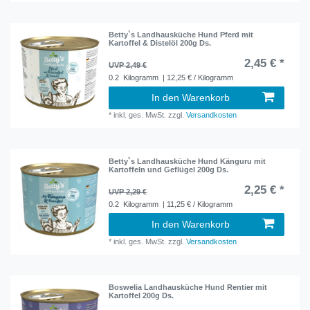
Betty`s Landhausküche Hund Pferd mit
Kartoffel & Distelöl 200g Ds.
2,45 € *
UVP 2,49 €
0.2
Kilogramm
| 12,25 € / Kilogramm
In den Warenkorb
*
inkl. ges. MwSt.
zzgl.
Versandkosten
Betty`s Landhausküche Hund Känguru mit
Kartoffeln und Geflügel 200g Ds.
2,25 € *
UVP 2,29 €
0.2
Kilogramm
| 11,25 € / Kilogramm
In den Warenkorb
*
inkl. ges. MwSt.
zzgl.
Versandkosten
Boswelia Landhausküche Hund Rentier mit
Kartoffel 200g Ds.