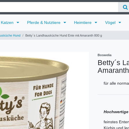
Katzen
Pferde & Nutztiere
Heimtiere
Vögel
ausküche Hund
Betty´s Landhausküche Hund Ente mit Amaranth 800 g
Boswelia
Betty´s 
Amaranth
für alle nor
Hochwertige
feinstes Enten
Kürbis und le