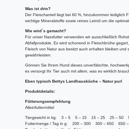
Was ist drin?
Der Fleischanteil liegt bei 60 %, hinzukommen lediglich 
wichtige Mineralstoffe sowie reines Leinöl um die optima
Wie wird`s gemacht?
Für unser Nassfutter verwenden wir ausschließlich Rohsto
Abfallprodukte. Es wird schonend in Fleischbrühe gegart, 
Fleisch von Natur aus besitzt auch erhalten bleiben und 
gewährleisten.
Gönnen Sie Ihrem Hund dieses unverfälschte, hochwertige
es versorgt Ihr Tier auch mit allem, was es wirklich brauc
Eben typisch Bettys Landhausküche – Natur pur!
Produktdetails:
Fütterungsempfehlung
Alleinfuttermittel
Tiergewicht in kg: 3 – 5 5 – 15 15 – 25 25 – 50 
Futtermenge / Tag in g: 200 – 300 300 – 650 650