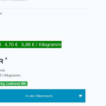
78
6
4,70 €
5,88 € / Kilogramm
*
UR
amm
€ / Kilogramm
tig, Lieferzeit 48h
In den Warenkorb