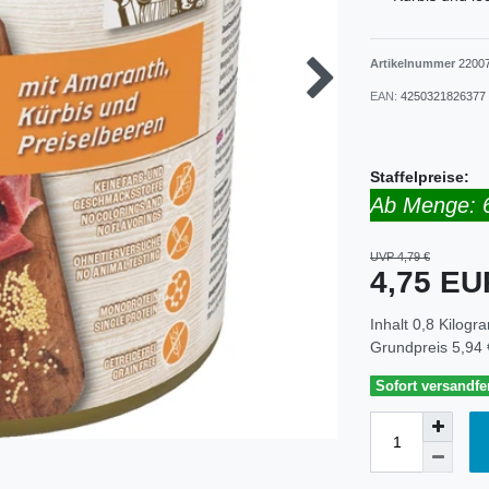
Artikelnummer
2200
EAN:
4250321826377
Staffelpreise:
Ab Menge: 
UVP 4,79 €
4,75 E
Inhalt
0,8
Kilogr
Grundpreis
5,94 
Sofort versandfer