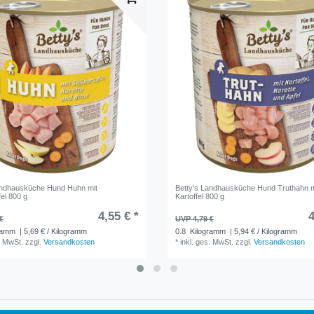
andhausküche Hund Huhn mit
Betty's Landhausküche Hund Truthahn m
el 800 g
Kartoffel 800 g
4,55 € *
4
€
UVP 4,79 €
ramm
| 5,69 € / Kilogramm
0.8
Kilogramm
| 5,94 € / Kilogramm
. MwSt.
zzgl.
Versandkosten
*
inkl. ges. MwSt.
zzgl.
Versandkosten