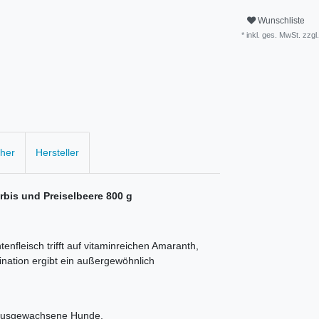
Wunschliste
* inkl. ges. MwSt. zzgl.
cher
Hersteller
bis und Preiselbeere
800 g
enfleisch trifft auf vitaminreichen Amaranth,
nation ergibt ein außergewöhnlich
e ausgewachsene Hunde.