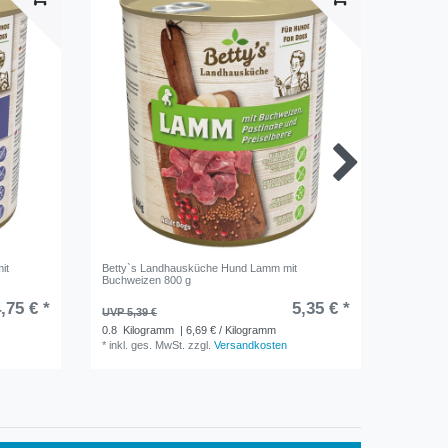
it
Betty`s Landhausküche Hund Lamm mit
Betty´s 
Buchweizen 800 g
mit Amar
,75 € *
5,35 € *
UVP 5,39 €
UVP 1,49
0.8
Kilogramm
| 6,69 € / Kilogramm
0.125
Ki
*
inkl. ges. MwSt.
zzgl.
Versandkosten
*
inkl. ge