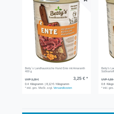
Betty´s Landhausküche Hund Ente mit Amaranth
Betty's L
400 g
Süßkartoff
3,25 € *
UVP 3,29 €
UVP 4,59 
0.4
Kilogramm
| 8,12 € / Kilogramm
0.8
Kilog
*
inkl. ges. MwSt.
zzgl.
Versandkosten
*
inkl. ges