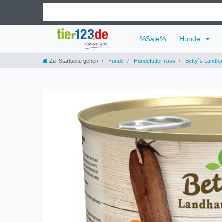
%Sale%
Hunde
Zur Startseite gehen
Hunde
Hundefutter nass
Betty`s Landh