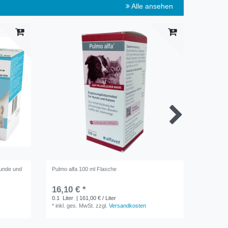
Alle ansehen
Hunde und
Pulmo alfa 100 ml Flasche
CANIVITO
16,10 € *
67,49 
0.1
Liter
| 161,00 € / Liter
90
Stüc
*
inkl. ges. MwSt.
zzgl.
Versandkosten
*
inkl. ge