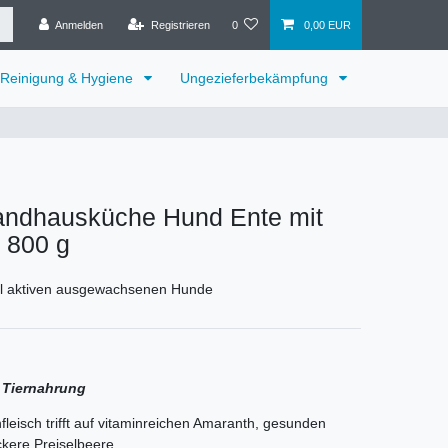
Anmelden
Registrieren
0
0,00 EUR
Reinigung & Hygiene
Ungezieferbekämpfung
Landhausküche Hund Ente mit
 800 g
mal aktiven ausgewachsenen Hunde
 Tiernahrung
fleisch trifft auf vitaminreichen Amaranth, gesunden
ckere Preiselbeere