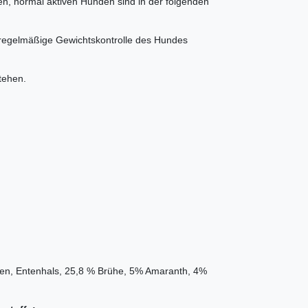
n, normal aktiven Hunden sind in der folgenden
e regelmäßige Gewichtskontrolle des Hundes
tehen.
gen, Entenhals, 25,8 % Brühe, 5% Amaranth, 4%