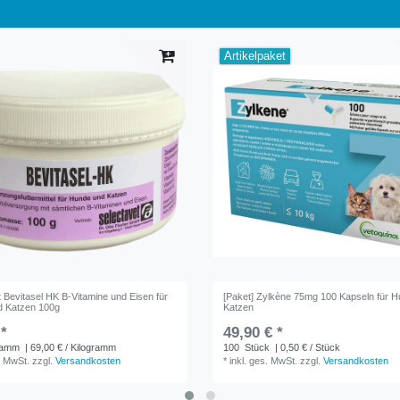
Artikelpaket
 Bevitasel HK B-Vitamine und Eisen für
[Paket] Zylkène 75mg 100 Kapseln für 
d Katzen 100g
Katzen
 *
49,90 € *
ramm
| 69,00 € / Kilogramm
100
Stück
| 0,50 € / Stück
. MwSt.
zzgl.
Versandkosten
*
inkl. ges. MwSt.
zzgl.
Versandkosten