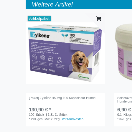
Weitere Artikel
Artikelpaket
[Paket] Zylkène 450mg 100 Kapseln für Hunde
Selectavet
Hunde un
130,90 € *
6,90 €
100
Stück
| 1,31 € / Stück
0.1
Kilog
*
inkl. ges. MwSt.
zzgl.
Versandkosten
*
inkl. ges