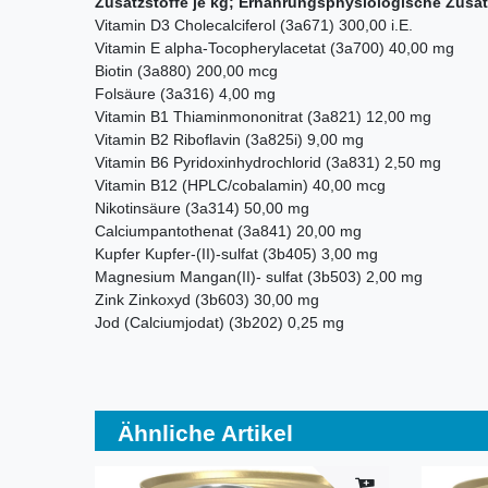
Zusatzstoffe je kg; Ernährungsphysiologische Zusat
Vitamin D3 Cholecalciferol (3a671) 300,00 i.E.
Vitamin E alpha-Tocopherylacetat (3a700) 40,00 mg
Biotin (3a880) 200,00 mcg
Folsäure (3a316) 4,00 mg
Vitamin B1 Thiaminmononitrat (3a821) 12,00 mg
Vitamin B2 Riboflavin (3a825i) 9,00 mg
Vitamin B6 Pyridoxinhydrochlorid (3a831) 2,50 mg
Vitamin B12 (HPLC/cobalamin) 40,00 mcg
Nikotinsäure (3a314) 50,00 mg
Calciumpantothenat (3a841) 20,00 mg
Kupfer Kupfer-(II)-sulfat (3b405) 3,00 mg
Magnesium Mangan(II)- sulfat (3b503) 2,00 mg
Zink Zinkoxyd (3b603) 30,00 mg
Jod (Calciumjodat) (3b202) 0,25 mg
Ähnliche Artikel