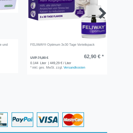
e und
FELIWAY® Optimum 3x30 Tage Vorteilspack
ARDAP Re
62,90 € *
UVP 74,90 €
UVP 17,9
0.144
Liter
| 449,29 € / Liter
0.75
Lite
*
inkl. ges. MwSt.
zzgl.
Versandkosten
*
inkl. ge