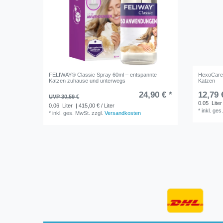
FELIWAY® Classic Spray 60ml – entspannte
HexoCare 
Katzen zuhause und unterwegs
Katzen
24,90 € *
12,79 
UVP 30,59 €
0.05
Liter
0.06
Liter
| 415,00 € / Liter
*
inkl. ges
*
inkl. ges. MwSt.
zzgl.
Versandkosten