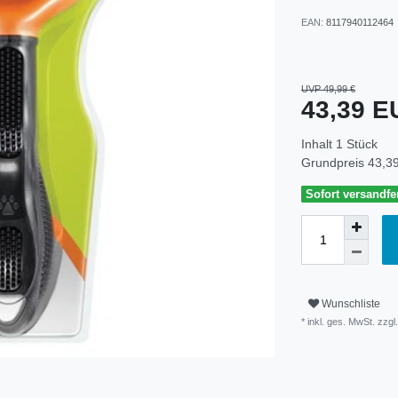
EAN:
8117940112464
UVP 49,99 €
43,39 
Inhalt
1
Stück
Grundpreis
43,39
Sofort versandfer
Wunschliste
* inkl. ges. MwSt. zzgl.