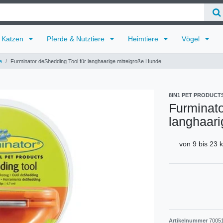
Katzen
Pferde & Nutztiere
Heimtiere
Vögel
e
Furminator deShedding Tool für langhaarige mittelgroße Hunde
8IN1 PET PRODUCT
Furminato
langhaari
von 9 bis 23 
Artikelnummer
7005