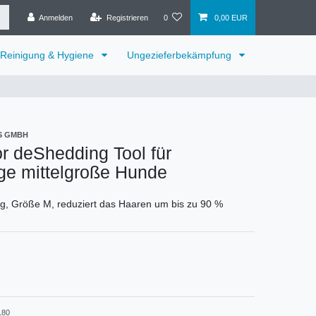
Anmelden
Registrieren
0
0,00 EUR
Reinigung & Hygiene
Ungezieferbekämpfung
S GMBH
r deShedding Tool für
ge mittelgroße Hunde
kg, Größe M, reduziert das Haaren um bis zu 90 %
180