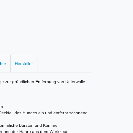
cher
Hersteller
nge zur gründlichen Entfernung von Unterwolle
.
cm
 Deckfell des Hundes ein und entfernt schonend
erkömmliche Bürsten und Kämme
fernung der Haare aus dem Werkzeug