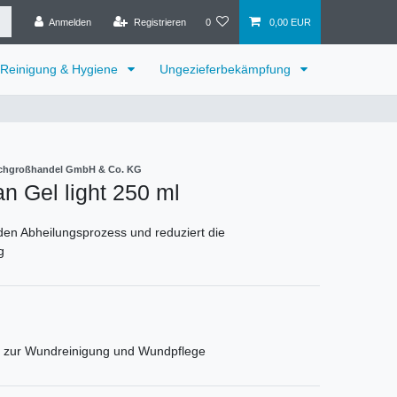
Anmelden
Registrieren
0
0,00 EUR
Reinigung & Hygiene
Ungezieferbekämpfung
Fachgroßhandel GmbH & Co. KG
 Gel light 250 ml
den Abheilungsprozess und reduziert die
g
t zur Wundreinigung und Wundpflege