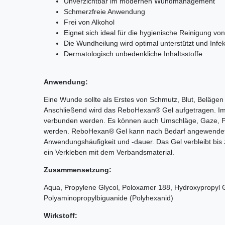
Unverzichtbar im modernen Wundmanagement
Schmerzfreie Anwendung
Frei von Alkohol
Eignet sich ideal für die hygienische Reinigung v
Die Wundheilung wird optimal unterstützt und Infe
Dermatologisch unbedenkliche Inhaltsstoffe
Anwendung:
Eine Wunde sollte als Erstes von Schmutz, Blut, Belägen
Anschließend wird das ReboHexan® Gel aufgetragen. Im
verbunden werden. Es können auch Umschläge, Gaze, P
werden. ReboHexan® Gel kann nach Bedarf angewendet 
Anwendungshäufigkeit und -dauer. Das Gel verbleibt bi
ein Verkleben mit dem Verbandsmaterial.
Zusammensetzung:
Aqua, Propylene Glycol, Poloxamer 188, Hydroxypropyl
Polyaminopropylbiguanide (Polyhexanid)
Wirkstoff: