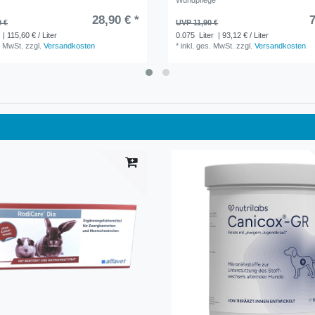
28,90 € *
7
9 €
UVP 11,90 €
| 115,60 € / Liter
0.075
Liter
| 93,12 € / Liter
. MwSt.
zzgl.
Versandkosten
*
inkl. ges. MwSt.
zzgl.
Versandkosten