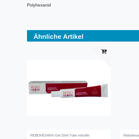
Polyhexanid
Ähnliche Artikel
REBOHEXAN® Gel 20ml Tube reboVet
Rebohexan