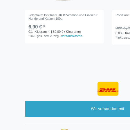
Selectavet Bevitasel HK B-Vitamine und Eisen für
RodiCare 
Hunde und Katzen 100g
6,90 € *
UVP 20,7
0.1
Kilogramm
| 69,00 € / Kilogramm
0.036
Kil
*
inkl. ges. MwSt.
zzgl.
Versandkosten
*
inkl. ges
Wir versenden mit: