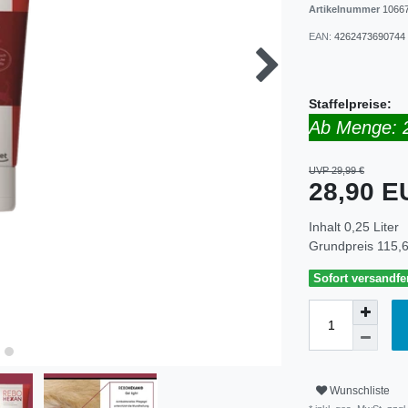
Artikelnummer
1066
EAN:
4262473690744
Staffelpreise:
Ab Menge: 
UVP 29,99 €
28,90 
Inhalt
0,25
Liter
Grundpreis
115,6
Sofort versandfer
Wunschliste