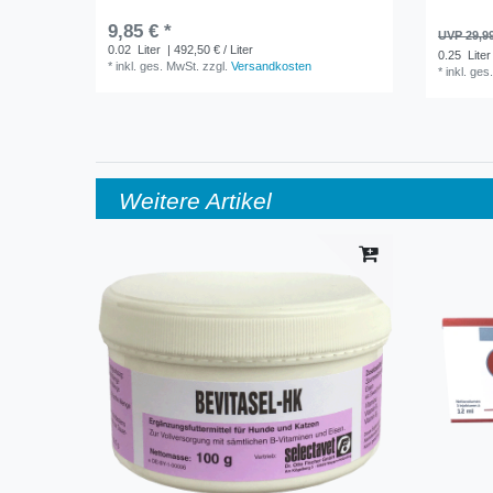
9,85 € *
UVP 29,9
0.02
Liter
| 492,50 € / Liter
0.25
Liter
*
inkl. ges. MwSt.
zzgl.
Versandkosten
*
inkl. ges
Weitere Artikel