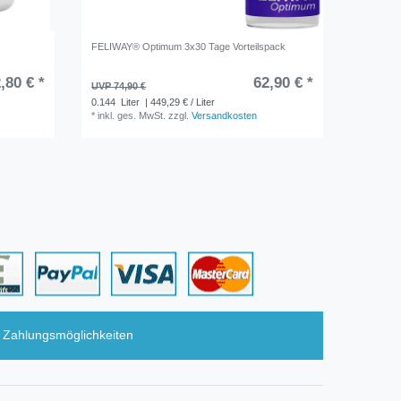
FELIWAY® Optimum 3x30 Tage Vorteilspack
Douxo S3
,80 € *
62,90 € *
14,49 
UVP 74,90 €
30
Stüc
0.144
Liter
| 449,29 € / Liter
*
inkl. ge
*
inkl. ges. MwSt.
zzgl.
Versandkosten
Zahlungsmöglichkeiten