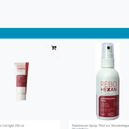
 Gel light 250 ml
Rebohexan Spray 75ml zur Wundreinigu
Wundpflege