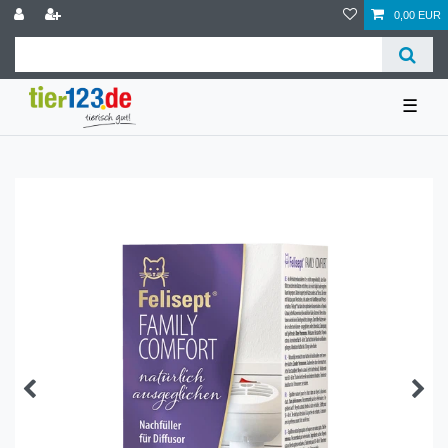
0,00 EUR
☰