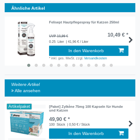
Ähnliche Artikel
Felisept Hautpflegespray für Katzen 250ml
10,49 € *
UVP 10,99 €
0.25
Liter
| 41,96 € / Liter
In den Warenkorb
*
inkl. ges. MwSt.
zzgl.
Versandkosten
Weitere Artikel
Alle ansehen
Artikelpaket
[Paket] Zylkène 75mg 100 Kapseln für Hunde
und Katzen
49,90 € *
100
Stück
| 0,50 € / Stück
In den Warenkorb