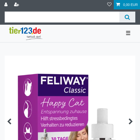
0,00 EUR
☰