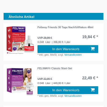
Ähnliche Artikel
Feliway Friends 30 Tage Nachfüllflakon 48ml
19,84 € *
UVP 29,99 €
0.048
Liter
| 396,80 € / Liter
In den Warenkorb
*
inkl. ges. MwSt.
zzgl.
Versandkosten
FELIWAY® Classic Start-Set
22,49 € *
UVP 32,90 €
0.048
Liter
| 449,80 € / Liter
In den Warenkorb
*
inkl. ges. MwSt.
zzgl.
Versandkosten