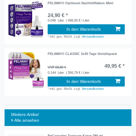
FELIWAY® Optimum Nachfüllflakon 48ml
24,90 € *
0.048
Liter
| 498,00 € / Liter
In den Warenkorb
*
inkl. ges. MwSt.
zzgl.
Versandkosten
FELIWAY® CLASSIC 3x30 Tage Vorteilspack
49,95 € *
UVP 59,90 €
0.144
Liter
| 356,79 € / Liter
In den Warenkorb
*
inkl. ges. MwSt.
zzgl.
Versandkosten
Weitere Artikel
Alle ansehen
ReConvales Tonicum Katze 280 ml