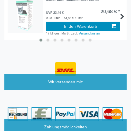
20,68 € *
UVP 23,49 €
0.28
Liter
| 73,86 € / Liter
In den Warenkorb
*
inkl. ges. MwSt.
zzgl.
Versandkosten
Wir versenden mit:
Zahlungsmöglichkeiten