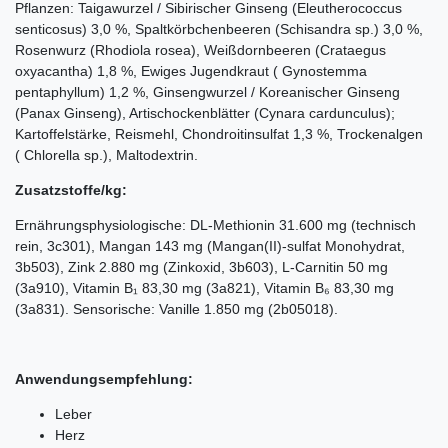
Pflanzen: Taigawurzel /­ Sibirischer Ginseng (Eleutherococcus
senticosus) 3,0 %, Spaltkörbchenbeeren (Schisandra sp.) 3,0 %,
Rosenwurz (Rhodiola rosea), Weißdornbeeren (Crataegus
oxyacantha) 1,8 %, Ewiges Jugendkraut (­ Gynostemma
pentaphyllum) 1,2 %, Ginsengwurzel / Koreanischer Ginseng
(Panax Ginseng), Artischockenblätter (Cynara cardunculus);
Kartoffelstärke, Reismehl, Chondroitinsulfat 1,3 %, Trockenalgen
(­ Chlorella sp.), Maltodextrin.
Zusatzstoffe/kg:
Ernährungsphysiologische: DL-Methionin 31.600 mg (technisch
rein, 3c301), Mangan 143 mg (Mangan(II)-sulfat Monohydrat,
3b503), Zink 2.880 mg (Zinkoxid, 3b603), L-Carnitin 50 mg
(3a910), Vitamin B₁ 83,30 mg (3a821), Vitamin B₆ 83,30 mg
(3a831). Sensorische: Vanille 1.850 mg (2b05018).
Anwendungsempfehlung:
Leber
Herz