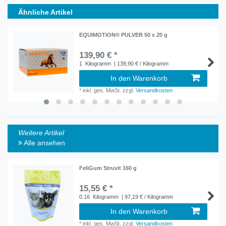
Ähnliche Artikel
EQUIMOTION® PULVER 50 x 20 g
139,90 € *
1
Kilogramm
| 139,90 € / Kilogramm
In den Warenkorb
*
inkl. ges. MwSt.
zzgl.
Versandkosten
Weitere Artikel
Alle ansehen
FeliGum Struvit 160 g
15,55 € *
0.16
Kilogramm
| 97,19 € / Kilogramm
In den Warenkorb
*
inkl. ges. MwSt.
zzgl.
Versandkosten