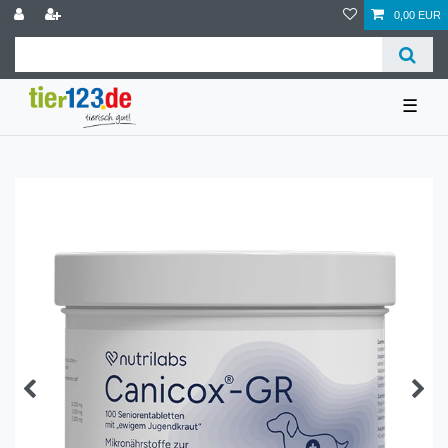
0,00 EUR
☰