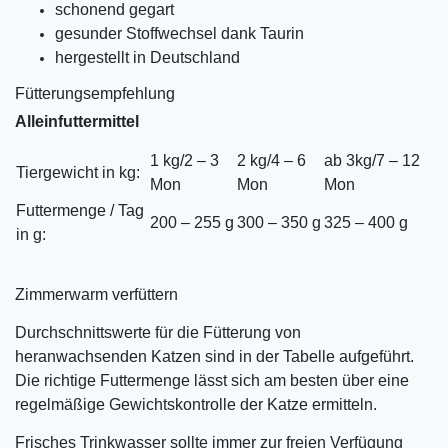
schonend gegart
gesunder Stoffwechsel dank Taurin
hergestellt in Deutschland
Fütterungsempfehlung
Alleinfuttermittel
1 kg/2 – 3
2 kg/4 – 6
ab 3kg/7 – 12
Tiergewicht in kg:
Mon
Mon
Mon
Futtermenge / Tag
200 – 255 g
300 – 350 g
325 – 400 g
in g:
Zimmerwarm verfüttern
Durchschnittswerte für die Fütterung von
heranwachsenden Katzen sind in der Tabelle aufgeführt.
Die richtige Futtermenge lässt sich am besten über eine
regelmäßige Gewichtskontrolle der Katze ermitteln.
Frisches Trinkwasser sollte immer zur freien Verfügung