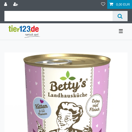
0,00 EUR
☰