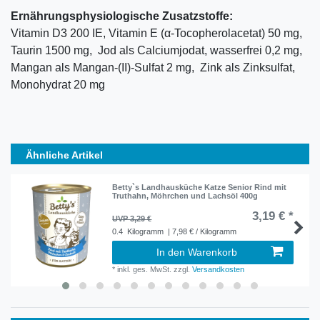
Ernährungsphysiologische Zusatzstoffe:
Vitamin D3 200 IE, Vitamin E (α-Tocopherolacetat) 50 mg,
Taurin 1500 mg, Jod als Calciumjodat, wasserfrei 0,2 mg,
Mangan als Mangan-(II)-Sulfat 2 mg, Zink als Zinksulfat,
Monohydrat 20 mg
Ähnliche Artikel
Betty`s Landhausküche Katze Senior Rind mit
Truthahn, Möhrchen und Lachsöl 400g
3,19 € *
UVP 3,29 €
0.4
Kilogramm
| 7,98 € / Kilogramm
In den Warenkorb
*
inkl. ges. MwSt.
zzgl.
Versandkosten