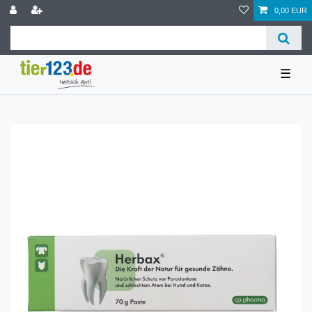
0,00 EUR
☰