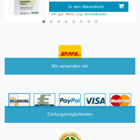
In den Warenkorb
*
inkl. ges. MwSt.
zzgl.
Versandkosten
Wir versenden mit:
Zahlungsmöglichkeiten