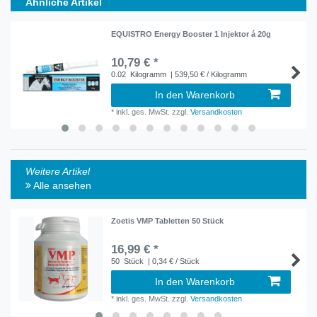
Ähnliche Artikel
EQUISTRO Energy Booster 1 Injektor á 20g
10,79 € *
0.02
Kilogramm
| 539,50 € / Kilogramm
In den Warenkorb
*
inkl. ges. MwSt.
zzgl.
Versandkosten
Weitere Artikel
Alle ansehen
Zoetis VMP Tabletten 50 Stück
16,99 € *
50
Stück
| 0,34 € / Stück
In den Warenkorb
*
inkl. ges. MwSt.
zzgl.
Versandkosten