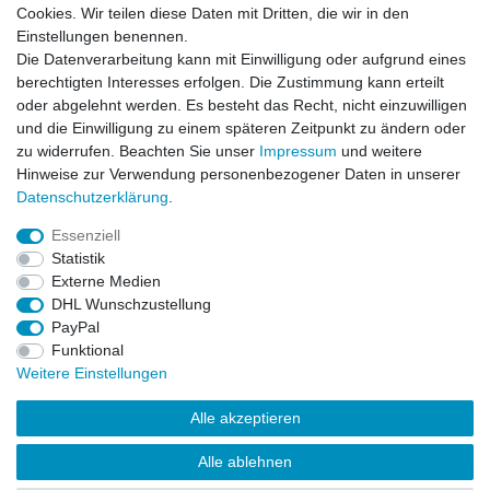
Cookies. Wir teilen diese Daten mit Dritten, die wir in den
Einstellungen benennen.
Die Datenverarbeitung kann mit Einwilligung oder aufgrund eines
berechtigten Interesses erfolgen. Die Zustimmung kann erteilt
oder abgelehnt werden. Es besteht das Recht, nicht einzuwilligen
und die Einwilligung zu einem späteren Zeitpunkt zu ändern oder
zu widerrufen. Beachten Sie unser
Impressum
und weitere
Hinweise zur Verwendung personenbezogener Daten in unserer
Daten­schutz­erklärung
.
ZAHLUNGS- VERSANDINFORMATIONEN, INFORMATION ZUR BATTERIEENTSORGUNG und Barrierefreiheitserklärung
Essenziell
Statistik
Impressum
Daten­schutz­erklärung
AGB
Externe Medien
DHL Wunschzustellung
PayPal
Widerrufs­recht
Kontakt
Vertrag widerrufen
Funktional
Weitere Einstellungen
Alle akzeptieren
Alle ablehnen
© Copyright 2026 | Alle Rechte vorbehalten.