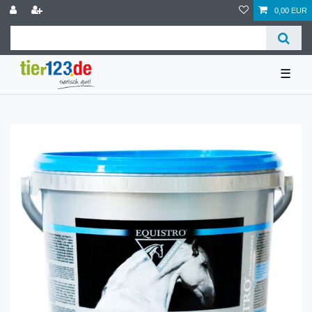
0,00 EUR
☰