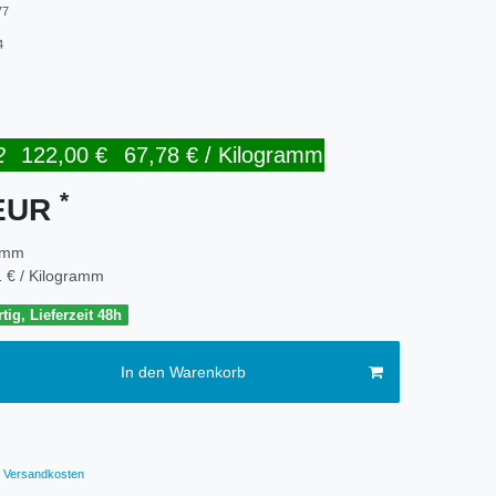
77
4
2
122,00 €
67,78 € / Kilogramm
*
 EUR
amm
 € / Kilogramm
tig, Lieferzeit 48h
In den Warenkorb
Versandkosten