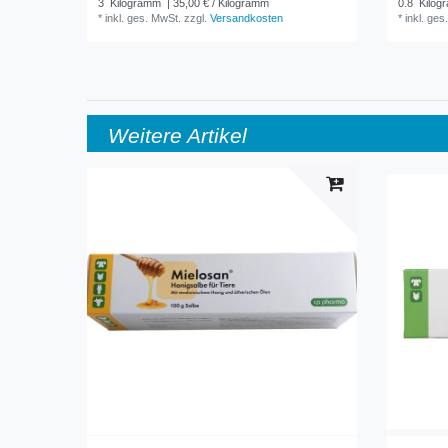
3
Kilogramm
| 35,00 € / Kilogramm
0.8
Kilog
*
inkl. ges. MwSt.
zzgl.
Versandkosten
*
inkl. ges
Weitere Artikel