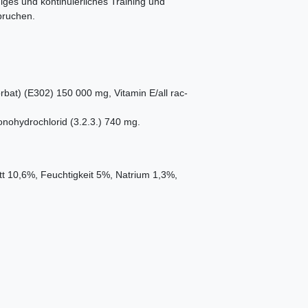
ges und kontinuierliches Training und
pruchen.
rbat) (E302) 150 000 mg, Vitamin E/all rac-
onohydrochlorid (3.2.3.) 740 mg.
t 10,6%, Feuchtigkeit 5%, Natrium 1,3%,