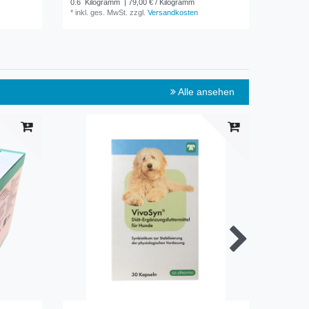
0.6
Kilogramm
| 79,00 € / Kilogramm
1
Liter
| 
*
inkl. ges. MwSt.
zzgl.
Versandkosten
*
inkl. ge
Alle ansehen