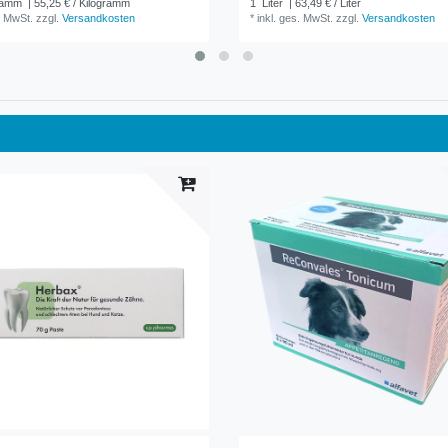
ramm
| 55,25 € / Kilogramm
1
Liter
| 63,49 € / Liter
. MwSt.
zzgl.
Versandkosten
*
inkl. ges. MwSt.
zzgl.
Versandkosten