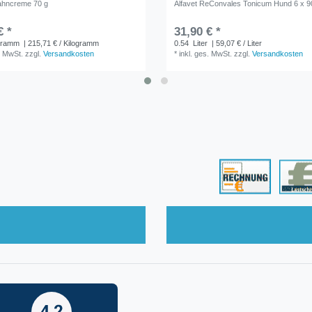
ahncreme 70 g
Alfavet ReConvales Tonicum Hund 6 x 9
€ *
31,90 € *
gramm
| 215,71 € / Kilogramm
0.54
Liter
| 59,07 € / Liter
. MwSt.
zzgl.
Versandkosten
*
inkl. ges. MwSt.
zzgl.
Versandkosten