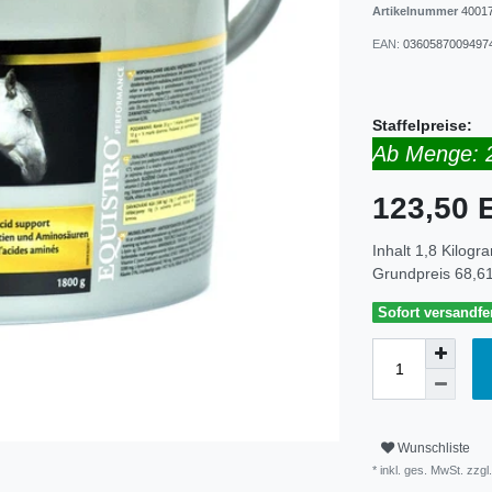
Artikelnummer
4001
EAN:
0360587009497
Staffelpreise:
Ab Menge: 
123,50
Inhalt
1,8
Kilogr
Grundpreis
68,61
Sofort versandfer
Wunschliste
* inkl. ges. MwSt. zzgl.