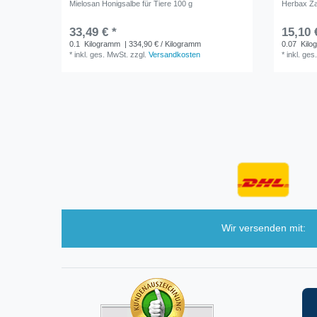
Mielosan Honigsalbe für Tiere 100 g
Herbax Z
33,49 € *
15,10 
0.1
Kilogramm
| 334,90 € / Kilogramm
0.07
Kilo
*
inkl. ges. MwSt.
zzgl.
Versandkosten
*
inkl. ges
Wir versenden mit: