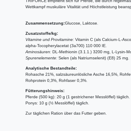
TRIFORCE empfiehlt sich für Pferde, die durch regelmäßi
Wettkampf muskuläre Vitalität und Höchstleistung beans
Zusammensetzung:
Glucose, Laktose.
Zusatzstoffe/kg:
Vitamine und Provitamine:
Vitamin C (als Calcium-L-Asco
alpha-Tocopherylacetat (3a700) 110 000 IE.
Aminosäuren:
DL-Methionin (3.1.1.) 3200 mg, L-Lysin-M
Spurenelemente:
Selen (als Natriumselenit) (E8) 25 mg.
Analytische Bestandteile:
Rohasche 21%, salzsäureunlösliche Asche 16,5%, Rohfet
Rohprotein 0,3%, Rohfaser 0,3%.
Fütterungshinweis:
Pferde (500 kg): 20 g (1 gestrichener Messlöffel) täglich.
Ponys: 10 g (½ Messlöffel) täglich.
Zur täglichen Ration über das Futter geben.