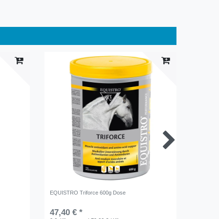
EQUISTRO Triforce 600g Dose
EQUISTR
47,40 € *
58,40 