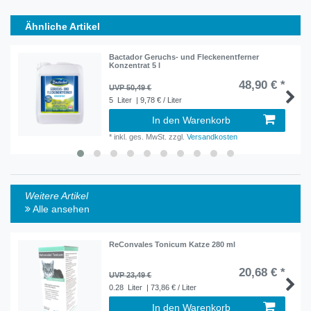
Ähnliche Artikel
Bactador Geruchs- und Fleckenentferner
Konzentrat 5 l
48,90 € *
UVP 50,49 €
5
Liter
| 9,78 € / Liter
In den Warenkorb
*
inkl. ges. MwSt.
zzgl.
Versandkosten
Weitere Artikel
Alle ansehen
ReConvales Tonicum Katze 280 ml
20,68 € *
UVP 23,49 €
0.28
Liter
| 73,86 € / Liter
In den Warenkorb