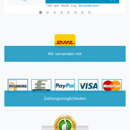
*
inkl. ges. MwSt.
zzgl.
Versandkosten
Wir versenden mit:
Zahlungsmöglichkeiten