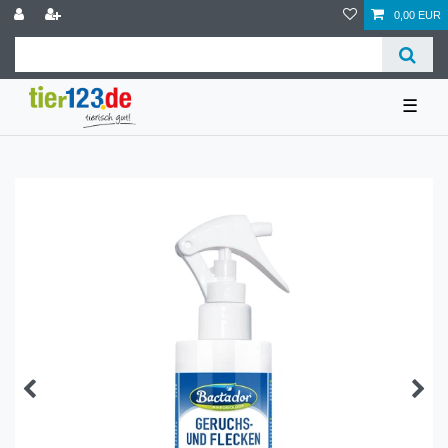
0,00 EUR
☰