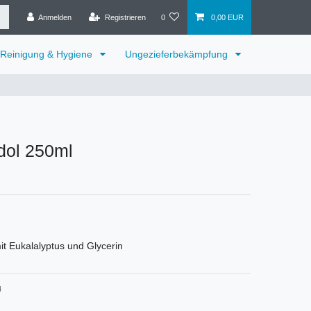
Anmelden
Registrieren
0
0,00 EUR
Reinigung & Hygiene
Ungezieferbekämpfung
dol 250ml
t Eukalalyptus und Glycerin
4