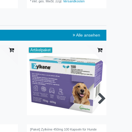
*
inkl. ges. MwSt.
zzgl.
Versandkosten
*
inkl. ge
Alle ansehen
Artikelpaket
[Paket] Zylkène 450mg 100 Kapseln für Hunde
Arthrovet