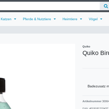
Katzen
Pferde & Nutztiere
Heimtiere
Vögel
Quiko
Quiko Bir
Badezusatz mi
Artikelnummer
3006
EAN:
4019181215437