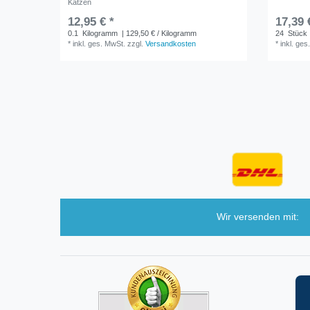
Katzen
12,95 € *
17,39 
0.1
Kilogramm
| 129,50 € / Kilogramm
24
Stück
*
inkl. ges. MwSt.
zzgl.
Versandkosten
*
inkl. ges
Wir versenden mit: