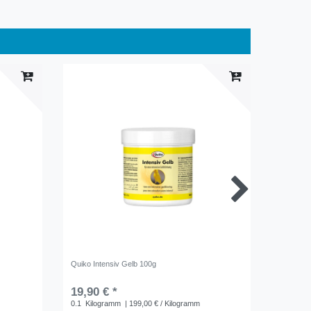
Quiko Intensiv Gelb 100g
Quiko Med
19,90 € *
16,95 
0.1
Kilogramm
| 199,00 € / Kilogramm
0.75
Kil