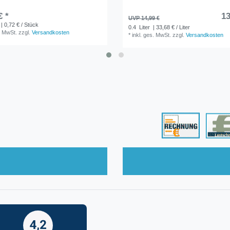
€ *
13
UVP 14,99 €
| 0,72 € / Stück
0.4
Liter
| 33,68 € / Liter
. MwSt.
zzgl.
Versandkosten
*
inkl. ges. MwSt.
zzgl.
Versandkosten