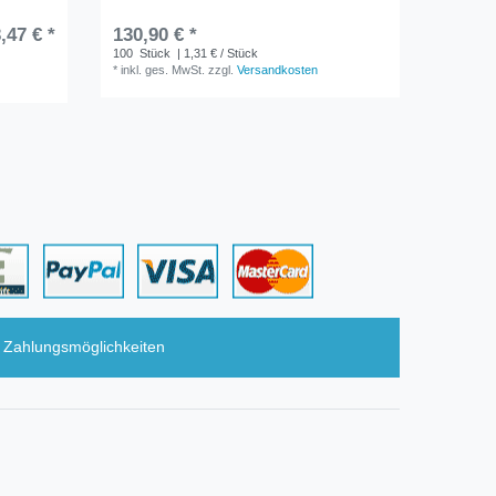
,47 € *
130,90 € *
20,90 
100
Stück
| 1,31 € / Stück
90
Stüc
*
inkl. ges. MwSt.
zzgl.
Versandkosten
*
inkl. ge
Zahlungsmöglichkeiten