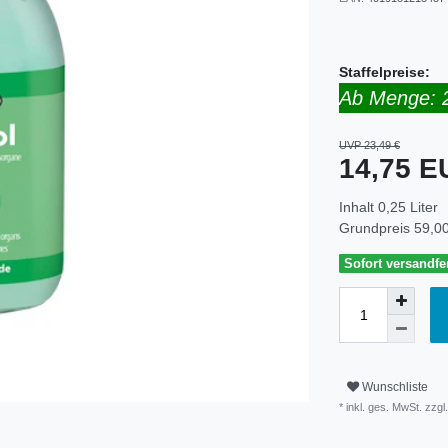
Staffelpreise:
Ab Menge: 
UVP 23,49 €
14,75 
Inhalt
0,25
Liter
Grundpreis
59,00
Sofort versandfer
Wunschliste
* inkl. ges. MwSt. zzgl.