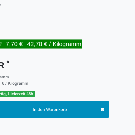
0
2
7,70 €
42,78 € / Kilogramm
*
UR
ramm
 € / Kilogramm
tig, Lieferzeit 48h
In den Warenkorb