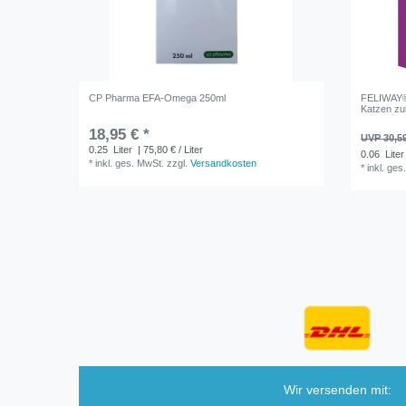
CP Pharma EFA-Omega 250ml
FELIWAY® 
Katzen zu
18,95 € *
UVP 30,5
0.25
Liter
| 75,80 € / Liter
0.06
Liter
*
inkl. ges. MwSt.
zzgl.
Versandkosten
*
inkl. ges
Wir versenden mit: