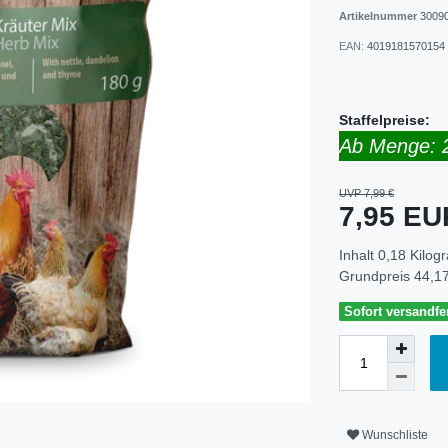
Artikelnummer
3009
EAN:
4019181570154
Staffelpreise:
Ab Menge: 
UVP 7,99 €
7,95 E
Inhalt
0,18
Kilog
Grundpreis
44,17
Sofort versandfer
Wunschliste