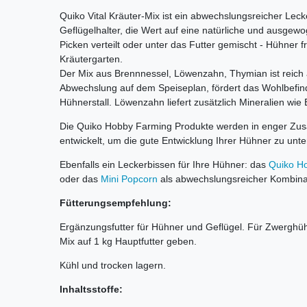
Quiko Vital Kräuter-Mix ist ein abwechslungsreicher Lecke
Geflügelhalter, die Wert auf eine natürliche und ausg
Picken verteilt oder unter das Futter gemischt - Hühner
Kräutergarten.
Der Mix aus Brennnessel, Löwenzahn, Thymian ist reich a
Abwechslung auf dem Speiseplan, fördert das Wohlbefin
Hühnerstall. Löwenzahn liefert zusätzlich Mineralien wie 
Die Quiko Hobby Farming Produkte werden in enger Zus
entwickelt, um die gute Entwicklung Ihrer Hühner zu unte
Ebenfalls ein Leckerbissen für Ihre Hühner: das
Quiko Ho
oder das
Mini Popcorn
als abwechslungsreicher Kombinat
Fütterungsempfehlung:
Ergänzungsfutter für Hühner und Geflügel. Für Zwerghü
Mix auf 1 kg Hauptfutter geben.
Kühl und trocken lagern.
Inhaltsstoffe: