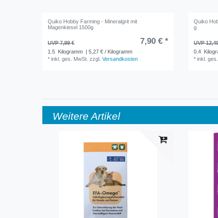
Quiko Hobby Farming - Mineralgrit mit
Quiko Hob
Magenkiesel 1500g
g
7,90 € *
UVP 7,99 €
UVP 12,4
1.5
Kilogramm
| 5,27 € / Kilogramm
0.4
Kilog
*
inkl. ges. MwSt.
zzgl.
Versandkosten
*
inkl. ges
Weitere Artikel