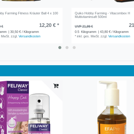
by Farming Fitness Kräuter Ball 4 x 100
Quiko Hobby Farming - Vitacombex H
Multivitaminsaft 500ml
12,20 € *
21
9 €
UVP 21,99 €
ramm
| 30,50 € / Kilogramm
0.5
Kilogramm
| 43,80 € / Kilogramm
. MwSt.
zzgl.
Versandkosten
*
inkl. ges. MwSt.
zzgl.
Versandkosten