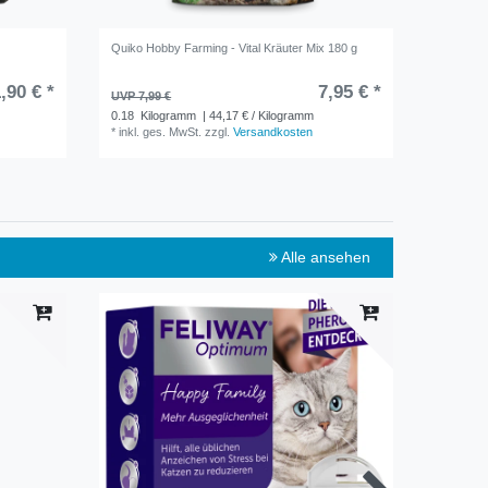
Quiko Hobby Farming - Vital Kräuter Mix 180 g
Quiko Hob
,90 € *
7,95 € *
UVP 7,99 €
UVP 9,99
0.18
Kilogramm
| 44,17 € / Kilogramm
0.25
Kil
*
inkl. ges. MwSt.
zzgl.
Versandkosten
*
inkl. ge
Alle ansehen