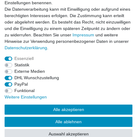
Einstellungen benennen.
Die Datenverarbeitung kann mit Einwilligung oder aufgrund eines
berechtigten Interesses erfolgen. Die Zustimmung kann erteilt
oder abgelehnt werden. Es besteht das Recht, nicht einzuwilligen
und die Einwilligung zu einem späteren Zeitpunkt zu ändern oder
zu widerrufen. Beachten Sie unser
Impressum
und weitere
Hinweise zur Verwendung personenbezogener Daten in unserer
Daten­schutz­erklärung
.
ZAHLUNGS- VERSANDINFORMATIONEN, INFORMATION ZUR BATTERIEENTSORGUNG und Barrierefreiheitserklärung
Essenziell
Statistik
Impressum
Daten­schutz­erklärung
AGB
Externe Medien
DHL Wunschzustellung
PayPal
Widerrufs­recht
Kontakt
Vertrag widerrufen
Funktional
Weitere Einstellungen
Alle akzeptieren
Alle ablehnen
© Copyright 2026 | Alle Rechte vorbehalten.
Auswahl akzeptieren