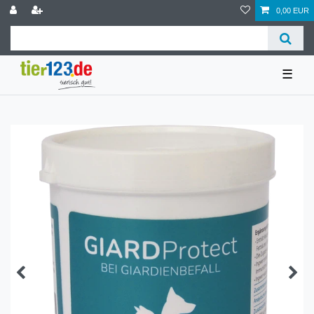
0,00 EUR
☰