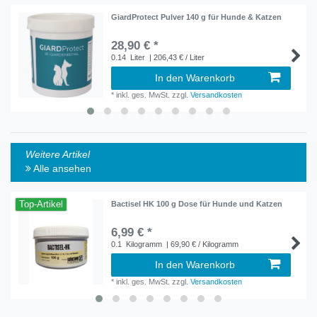
GiardProtect Pulver 140 g für Hunde & Katzen
28,90 € *
0.14
Liter
| 206,43 € / Liter
In den Warenkorb
*
inkl. ges. MwSt.
zzgl.
Versandkosten
Weitere Artikel
Alle ansehen
Top-Artikel
Bactisel HK 100 g Dose für Hunde und Katzen
6,99 € *
0.1
Kilogramm
| 69,90 € / Kilogramm
In den Warenkorb
*
inkl. ges. MwSt.
zzgl.
Versandkosten