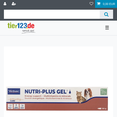
0,00 EUR
☰