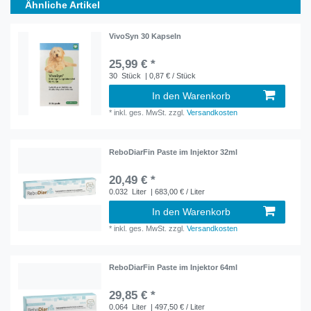
Ähnliche Artikel
VivoSyn 30 Kapseln
25,99 € *
30
Stück
| 0,87 € / Stück
In den Warenkorb
*
inkl. ges. MwSt.
zzgl.
Versandkosten
ReboDiarFin Paste im Injektor 32ml
20,49 € *
0.032
Liter
| 683,00 € / Liter
In den Warenkorb
*
inkl. ges. MwSt.
zzgl.
Versandkosten
ReboDiarFin Paste im Injektor 64ml
29,85 € *
0.064
Liter
| 497,50 € / Liter