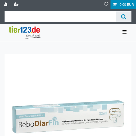
0,00 EUR
☰