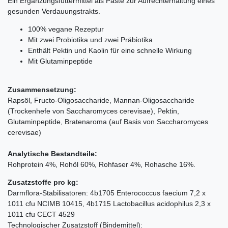
Ein Ergänzungsfuttermittel als Paste zur Aufrechterhaltung eines
gesunden Verdauungstrakts.
100% vegane Rezeptur
Mit zwei Probiotika und zwei Präbiotika
Enthält Pektin und Kaolin für eine schnelle Wirkung
Mit Glutaminpeptide
Zusammensetzung:
Rapsöl, Fructo-Oligosaccharide, Mannan-Oligosaccharide
(Trockenhefe von Saccharomyces cerevisae), Pektin,
Glutaminpeptide, Bratenaroma (auf Basis von Saccharomyces
cerevisae)
Analytische Bestandteile:
Rohprotein 4%, Rohöl 60%, Rohfaser 4%, Rohasche 16%.
Zusatzstoffe pro kg:
Darmflora-Stabilisatoren: 4b1705 Enterococcus faecium 7,2 x
1011 cfu NCIMB 10415, 4b1715 Lactobacillus acidophilus 2,3 x
1011 cfu CECT 4529
Technologischer Zusatzstoff (Bindemittel):