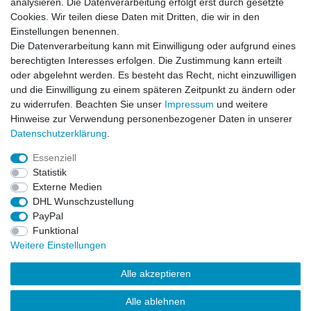
analysieren. Die Datenverarbeitung erfolgt erst durch gesetzte
Cookies. Wir teilen diese Daten mit Dritten, die wir in den
Einstellungen benennen.
Die Datenverarbeitung kann mit Einwilligung oder aufgrund eines
berechtigten Interesses erfolgen. Die Zustimmung kann erteilt
oder abgelehnt werden. Es besteht das Recht, nicht einzuwilligen
und die Einwilligung zu einem späteren Zeitpunkt zu ändern oder
zu widerrufen. Beachten Sie unser
Impressum
und weitere
Hinweise zur Verwendung personenbezogener Daten in unserer
Daten­schutz­erklärung
.
ZAHLUNGS- VERSANDINFORMATIONEN, INFORMATION ZUR BATTERIEENTSORGUNG und Barrierefreiheitserklärung
Essenziell
Statistik
Impressum
Daten­schutz­erklärung
AGB
Externe Medien
DHL Wunschzustellung
PayPal
Widerrufs­recht
Kontakt
Vertrag widerrufen
Funktional
Weitere Einstellungen
Alle akzeptieren
Alle ablehnen
© Copyright 2026 | Alle Rechte vorbehalten.