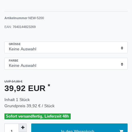
Artikelnummer
NEW-5200
EAN:
7640144823269
GRÖSSE
FARBE
UVP 54,99 €
*
39,92 EUR
Inhalt
1
Stück
Grundpreis
39,92 € / Stück
Sofort versandfertig, Lieferzeit 48h
In den Warenkorb