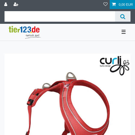
0,00 EUR
☰