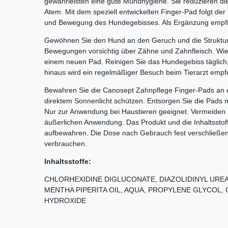
gewährleisten eine gute Mundhygiene. Sie reduzieren die
Atem. Mit dem speziell entwickelten Finger-Pad folgt der 
und Bewegung des Hundegebisses. Als Ergänzung empfie
Gewöhnen Sie den Hund an den Geruch und die Struktur 
Bewegungen vorsichtig über Zähne und Zahnfleisch. Wie
einem neuen Pad. Reinigen Sie das Hundegebiss täglich,
hinaus wird ein regelmäßiger Besuch beim Tierarzt empf
Bewahren Sie die Canosept Zahnpflege Finger-Pads an e
direktem Sonnenlicht schützen. Entsorgen Sie die Pads mit
Nur zur Anwendung bei Haustieren geeignet. Vermeiden S
äußerlichen Anwendung. Das Produkt und die Inhaltsstof
aufbewahren. Die Dose nach Gebrauch fest verschließe
verbrauchen.
Inhaltsstoffe:
CHLORHEXIDINE DIGLUCONATE, DIAZOLIDINYL URE
MENTHA PIPERITA OIL, AQUA, PROPYLENE GLYCOL,
HYDROXIDE