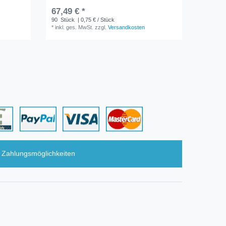
67,49 € *
59,49 
90
Stück
| 0,75 € / Stück
1
Liter
| 
*
inkl. ges. MwSt.
zzgl.
Versandkosten
*
inkl. ge
Zahlungsmöglichkeiten