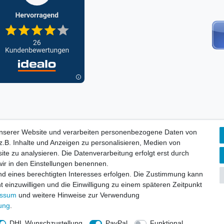
unserer Website und verarbeiten personenbezogene Daten von
ORMATIONEN, INFORMATION ZUR BATTERIEENTSORGUNG und Barri
.B. Inhalte und Anzeigen zu personalisieren, Medien von
ite zu analysieren. Die Datenverarbeitung erfolgt erst durch
 wir in den Einstellungen benennen.
aten­schutz­erklärung
AGB
Widerrufs­recht
nd eines berechtigten Interesses erfolgen. Die Zustimmung kann
Vertrag widerru
t einzuwilligen und die Einwilligung zu einem späteren Zeitpunkt
essum
und weitere Hinweise zur Verwendung
rung
.
DHL Wunschzustellung
PayPal
Funktional