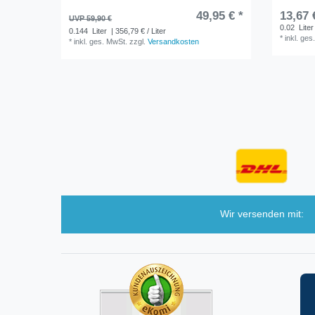
49,95 € *
13,67 
UVP 59,90 €
0.02
Liter
0.144
Liter
| 356,79 € / Liter
*
inkl. ges
*
inkl. ges. MwSt.
zzgl.
Versandkosten
Wir versenden mit: