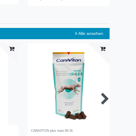
Alle ansehen
CANIVITON plus maxi 90 St.
Equistro 