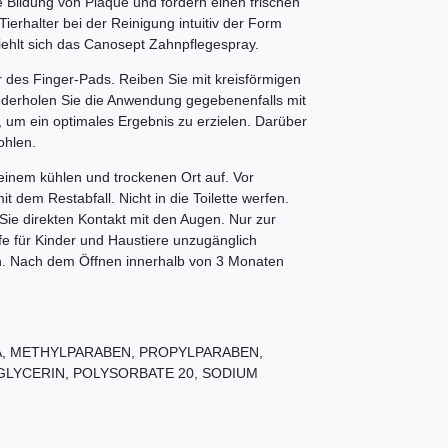
 Bildung von Plaque und fördern einen frischen
Tierhalter bei der Reinigung intuitiv der Form
hlt sich das Canosept Zahnpflegespray.
des Finger-Pads. Reiben Sie mit kreisförmigen
derholen Sie die Anwendung gegebenenfalls mit
 um ein optimales Ergebnis zu erzielen. Darüber
ohlen.
inem kühlen und trockenen Ort auf. Vor
 dem Restabfall. Nicht in die Toilette werfen.
ie direkten Kontakt mit den Augen. Nur zur
fe für Kinder und Haustiere unzugänglich
n. Nach dem Öffnen innerhalb von 3 Monaten
A, METHYLPARABEN, PROPYLPARABEN,
 GLYCERIN, POLYSORBATE 20, SODIUM