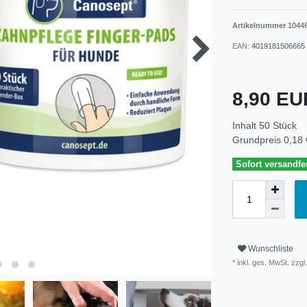
Artikelnummer
1044
EAN:
4019181506665
8,90 E
Inhalt
50
Stück
Grundpreis
0,18 
Sofort versandfer
Wunschliste
* inkl. ges. MwSt. zzgl.