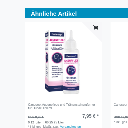
Ähnliche Artikel
Canosept Augenpflege und Tränensteinentferner
Canosept
für Hunde 120 ml
7,95 € *
UVP 8,95 €
UVP 19,9
*
inkl. ges
0.12
Liter
| 66,25 € / Liter
*
inkl. ges. MwSt.
zzgl.
Versandkosten