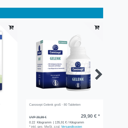
r
Canosept Gelenk groß - 80 Tabletten
Canosept
29,90 € *
9,95 €
UVP 39,99 €
0.1
Kilo
0.22
Kilogramm
| 135,91 € / Kilogramm
*
inkl. ge
*
inkl. ges. MwSt.
zzgl.
Versandkosten