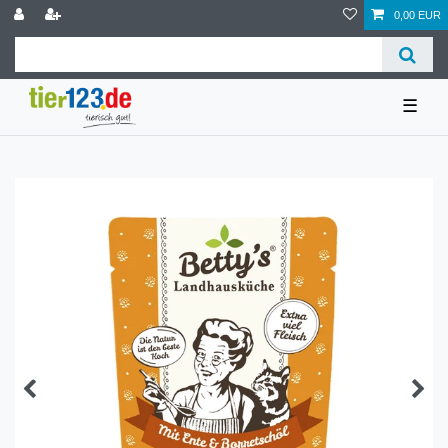
0,00 EUR
☰