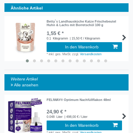
Ähnliche Artikel
Betty`s Landhausküche Katze Frischebeutel
Huhn & Lachs mit Borretschöl 100 g
1,55 € *
0.1
Kilogramm
| 15,50 € / Kilogramm
In den Warenkorb
*
inkl. ges. MwSt.
zzgl.
Versandkosten
Weitere Artikel
Alle ansehen
FELIWAY® Optimum Nachfüllflakon 48ml
24,90 € *
0.048
Liter
| 498,00 € / Liter
In den Warenkorb
*
inkl. ges. MwSt.
zzgl.
Versandkosten