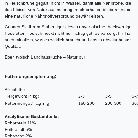
in Fleischbrühe gegart, nicht in Wasser, damit alle Nährstoffe, die
das Fleisch von Natur aus mitbringt auch erhalten bleiben und so
eine natürliche Nährstoffversorgung gewährleisten.
Gönnen Sie Ihrem Stubentiger dieses unverfälschte, hochwertige
Nassfutter – es schmeckt nicht nur richtig gut, es versorgt Ihr Tier
auch mit allem, was es wirklich braucht und das in absolut bester
Qualität.
Eben typisch Landhausküche – Natur pur!
Fütterrungsempfehlung:
Alleinfutter
:
Tiergewicht in kg:
2-3
3-5
5-
Futtermenge / Tag in g:
150-200
200-300
30
Analytische Bestandteile:
Rohprotein 11%
Fettgehalt 6%
Rohasche 2%