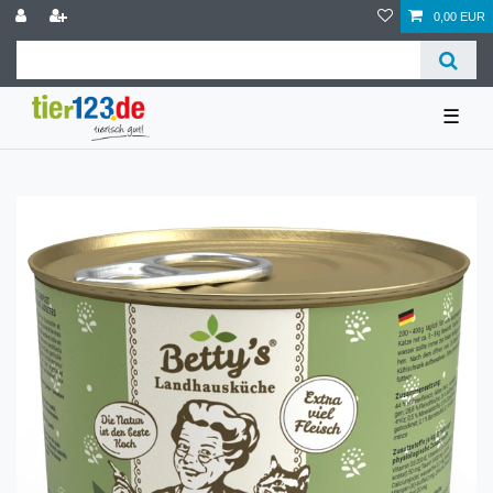
0,00 EUR
☰