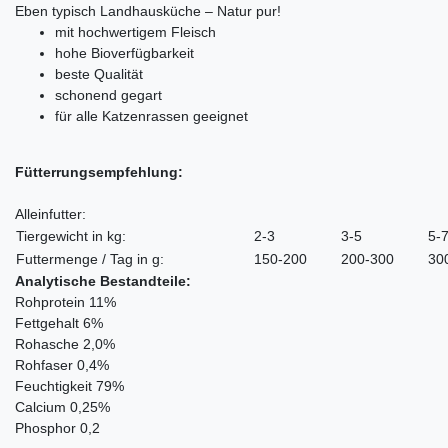
Eben typisch Landhausküche – Natur pur!
mit hochwertigem Fleisch
hohe Bioverfügbarkeit
beste Qualität
schonend gegart
für alle Katzenrassen geeignet
Fütterrungsempfehlung:
Alleinfutter
:
Tiergewicht in kg:
2-3
3-5
5-
Futtermenge / Tag in g:
150-200
200-300
30
Analytische Bestandteile:
Rohprotein 11%
Fettgehalt 6%
Rohasche 2,0%
Rohfaser 0,4%
Feuchtigkeit 79%
Calcium 0,25%
Phosphor 0,2