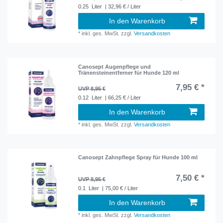
0.25
Liter
| 32,96 € / Liter
In den Warenkorb
*
inkl. ges. MwSt.
zzgl.
Versandkosten
Canosept Augenpflege und
Tränensteinentferner für Hunde 120 ml
7,95 € *
UVP 8,95 €
0.12
Liter
| 66,25 € / Liter
In den Warenkorb
*
inkl. ges. MwSt.
zzgl.
Versandkosten
Canosept Zahnpflege Spray für Hunde 100 ml
7,50 € *
UVP 8,95 €
0.1
Liter
| 75,00 € / Liter
In den Warenkorb
*
inkl. ges. MwSt.
zzgl.
Versandkosten