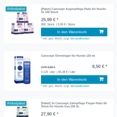
Artikelpaket
[Paket] Canosept Augenpflege-Pads für Hunde
3x 100 Stück
25,99 € *
300
Stück
| 0,09 € / Stück
In den Warenkorb
*
inkl. ges. MwSt.
zzgl.
Versandkosten
Canosept Ohrreiniger für Hunde 125 ml
8,50 € *
UVP 8,99 €
0.125
Liter
| 65,38 € / Liter
In den Warenkorb
*
inkl. ges. MwSt.
zzgl.
Versandkosten
Artikelpaket
[Paket] 3x Canosept Zahnpflege Finger-Pads 50
Stück für Hunde Ges.150 St.
27,90 € *