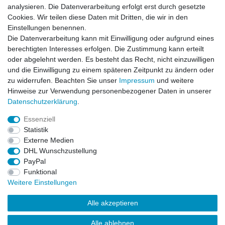
analysieren. Die Datenverarbeitung erfolgt erst durch gesetzte
Cookies. Wir teilen diese Daten mit Dritten, die wir in den
Einstellungen benennen.
Die Datenverarbeitung kann mit Einwilligung oder aufgrund eines
berechtigten Interesses erfolgen. Die Zustimmung kann erteilt
oder abgelehnt werden. Es besteht das Recht, nicht einzuwilligen
und die Einwilligung zu einem späteren Zeitpunkt zu ändern oder
zu widerrufen. Beachten Sie unser
Impressum
und weitere
Hinweise zur Verwendung personenbezogener Daten in unserer
Daten­schutz­erklärung
.
ZAHLUNGS- VERSANDINFORMATIONEN, INFORMATION ZUR BATTERIEENTSORGUNG und Barrierefreiheitserklärung
Essenziell
Statistik
Impressum
Daten­schutz­erklärung
AGB
Externe Medien
DHL Wunschzustellung
PayPal
Widerrufs­recht
Kontakt
Vertrag widerrufen
Funktional
Weitere Einstellungen
Alle akzeptieren
Alle ablehnen