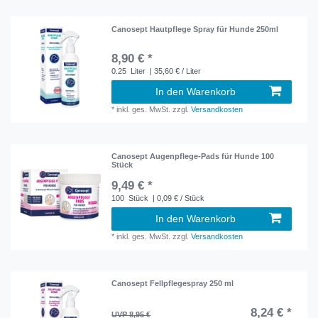
Canosept Hautpflege Spray für Hunde 250ml
8,90 € *
0.25
Liter
| 35,60 € / Liter
In den Warenkorb
*
inkl. ges. MwSt.
zzgl.
Versandkosten
Canosept Augenpflege-Pads für Hunde 100
Stück
9,49 € *
100
Stück
| 0,09 € / Stück
In den Warenkorb
*
inkl. ges. MwSt.
zzgl.
Versandkosten
Canosept Fellpflegespray 250 ml
8,24 € *
UVP 8,95 €