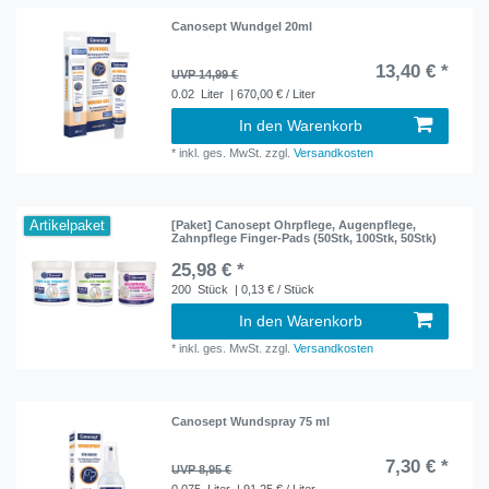
Canosept Wundgel 20ml
13,40 € *
UVP 14,99 €
0.02
Liter
| 670,00 € / Liter
In den Warenkorb
*
inkl. ges. MwSt.
zzgl.
Versandkosten
Artikelpaket
[Paket] Canosept Ohrpflege, Augenpflege,
Zahnpflege Finger-Pads (50Stk, 100Stk, 50Stk)
25,98 € *
200
Stück
| 0,13 € / Stück
In den Warenkorb
*
inkl. ges. MwSt.
zzgl.
Versandkosten
Canosept Wundspray 75 ml
7,30 € *
UVP 8,95 €
0.075
Liter
| 91,25 € / Liter