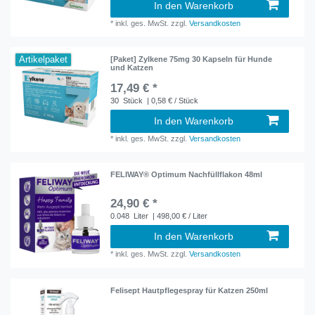
In den Warenkorb
*
inkl. ges. MwSt.
zzgl.
Versandkosten
Artikelpaket
[Paket] Zylkene 75mg 30 Kapseln für Hunde
und Katzen
17,49 € *
30
Stück
| 0,58 € / Stück
In den Warenkorb
*
inkl. ges. MwSt.
zzgl.
Versandkosten
FELIWAY® Optimum Nachfüllflakon 48ml
24,90 € *
0.048
Liter
| 498,00 € / Liter
In den Warenkorb
*
inkl. ges. MwSt.
zzgl.
Versandkosten
Felisept Hautpflegespray für Katzen 250ml