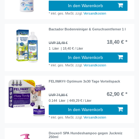
In den Warenkorb
*
inkl. ges. MwSt.
zzgl.
Versandkosten
Bactador Bodenreiniger & Geruchsentferner 1 l
18,40 € *
UVP 18,49 €
1
Liter
| 18,40 € / Liter
In den Warenkorb
*
inkl. ges. MwSt.
zzgl.
Versandkosten
FELIWAY® Optimum 3x30 Tage Vorteilspack
62,90 € *
UVP 74,90 €
0.144
Liter
| 449,29 € / Liter
In den Warenkorb
*
inkl. ges. MwSt.
zzgl.
Versandkosten
Douxo® SPA Hundeshampoo gegen Juckreiz
250ml