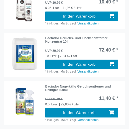
10,49 € *
UVP 10,99 €
0.25
Liter
| 41,96 € / Liter
In den Warenkorb
*
inkl. ges. MwSt.
zzgl.
Versandkosten
Bactador Geruchs- und Fleckenentferner
Konzentrat 10 l
72,40 € *
UVP 89,99 €
10
Liter
| 7,24 € / Liter
In den Warenkorb
*
inkl. ges. MwSt.
zzgl.
Versandkosten
Bactador Nagerkäfig Geruchsentferner und
Reiniger 500ml
11,40 € *
UVP 11,49 €
0.5
Liter
| 22,80 € / Liter
In den Warenkorb
*
inkl. ges. MwSt.
zzgl.
Versandkosten