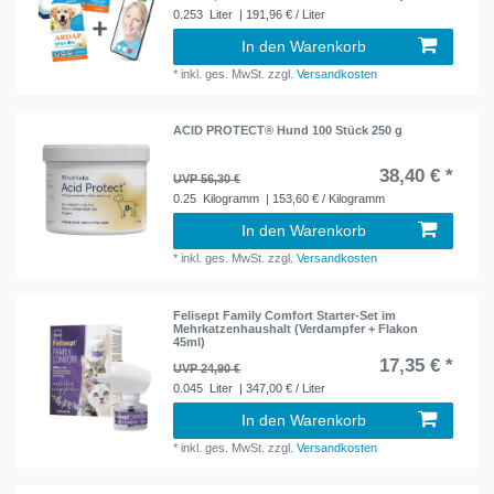
0.253
Liter
| 191,96 € / Liter
In den Warenkorb
*
inkl. ges. MwSt.
zzgl.
Versandkosten
ACID PROTECT® Hund 100 Stück 250 g
38,40 € *
UVP 56,30 €
0.25
Kilogramm
| 153,60 € / Kilogramm
In den Warenkorb
*
inkl. ges. MwSt.
zzgl.
Versandkosten
Felisept Family Comfort Starter-Set im
Mehrkatzenhaushalt (Verdampfer + Flakon
45ml)
17,35 € *
UVP 24,90 €
0.045
Liter
| 347,00 € / Liter
In den Warenkorb
*
inkl. ges. MwSt.
zzgl.
Versandkosten