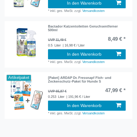
In den Warenkorb
*
inkl. ges. MwSt.
zzgl.
Versandkosten
Bactador Katzentoiletten Geruchsentferner
500ml
8,49 € *
UVP 11,49 €
0.5
Liter
| 16,98 € / Liter
In den Warenkorb
*
inkl. ges. MwSt.
zzgl.
Versandkosten
Artikelpaket
[Paket] ARDAP Dr. Fressnapf Floh- und
Zeckenschutz-Paket für Hunde S
47,99 € *
UVP 65,87 €
0.253
Liter
| 191,96 € / Liter
In den Warenkorb
*
inkl. ges. MwSt.
zzgl.
Versandkosten