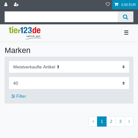
0,00 EUR
☰
Marken
Filter
1
2
3