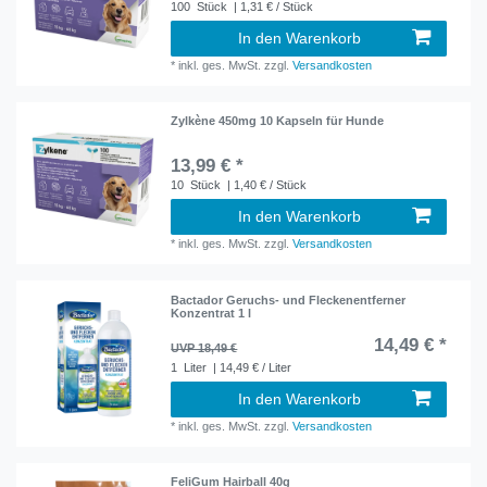
100
Stück
| 1,31 € / Stück
In den Warenkorb
*
inkl. ges. MwSt.
zzgl.
Versandkosten
Zylkène 450mg 10 Kapseln für Hunde
13,99 € *
10
Stück
| 1,40 € / Stück
In den Warenkorb
*
inkl. ges. MwSt.
zzgl.
Versandkosten
Bactador Geruchs- und Fleckenentferner
Konzentrat 1 l
14,49 € *
UVP 18,49 €
1
Liter
| 14,49 € / Liter
In den Warenkorb
*
inkl. ges. MwSt.
zzgl.
Versandkosten
FeliGum Hairball 40g