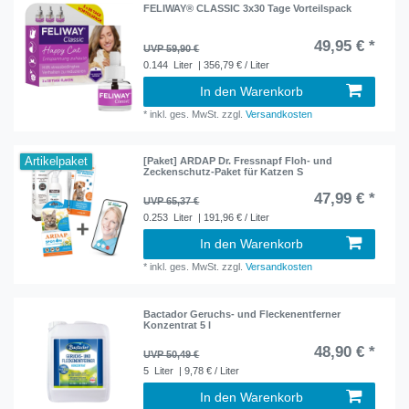
FELIWAY® CLASSIC 3x30 Tage Vorteilspack
49,95 € *
UVP 59,90 €
0.144
Liter
| 356,79 € / Liter
In den Warenkorb
*
inkl. ges. MwSt.
zzgl.
Versandkosten
Artikelpaket
[Paket] ARDAP Dr. Fressnapf Floh- und
Zeckenschutz-Paket für Katzen S
47,99 € *
UVP 65,37 €
0.253
Liter
| 191,96 € / Liter
In den Warenkorb
*
inkl. ges. MwSt.
zzgl.
Versandkosten
Bactador Geruchs- und Fleckenentferner
Konzentrat 5 l
48,90 € *
UVP 50,49 €
5
Liter
| 9,78 € / Liter
In den Warenkorb