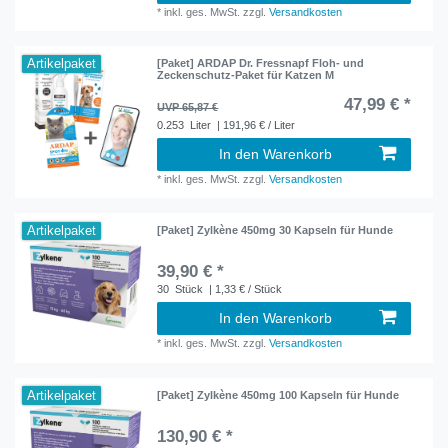
*
inkl. ges. MwSt.
zzgl.
Versandkosten
Artikelpaket
[Paket] ARDAP Dr. Fressnapf Floh- und
Zeckenschutz-Paket für Katzen M
47,99 € *
UVP 65,87 €
0.253
Liter
| 191,96 € / Liter
In den Warenkorb
*
inkl. ges. MwSt.
zzgl.
Versandkosten
Artikelpaket
[Paket] Zylkène 450mg 30 Kapseln für Hunde
39,90 € *
30
Stück
| 1,33 € / Stück
In den Warenkorb
*
inkl. ges. MwSt.
zzgl.
Versandkosten
Artikelpaket
[Paket] Zylkène 450mg 100 Kapseln für Hunde
130,90 € *