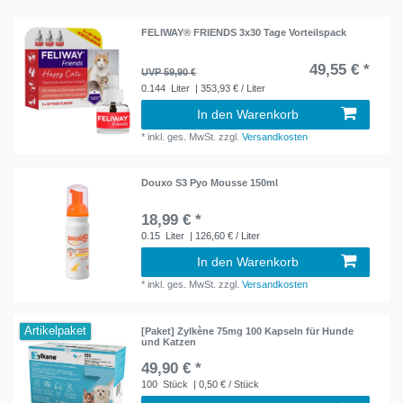
FELIWAY® FRIENDS 3x30 Tage Vorteilspack
49,55 € *
UVP 59,90 €
0.144
Liter
| 353,93 € / Liter
In den Warenkorb
*
inkl. ges. MwSt.
zzgl.
Versandkosten
Douxo S3 Pyo Mousse 150ml
18,99 € *
0.15
Liter
| 126,60 € / Liter
In den Warenkorb
*
inkl. ges. MwSt.
zzgl.
Versandkosten
Artikelpaket
[Paket] Zylkène 75mg 100 Kapseln für Hunde
und Katzen
49,90 € *
100
Stück
| 0,50 € / Stück