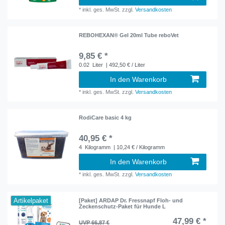
*
inkl. ges. MwSt.
zzgl.
Versandkosten
REBOHEXAN® Gel 20ml Tube reboVet
9,85 € *
0.02
Liter
| 492,50 € / Liter
In den Warenkorb
*
inkl. ges. MwSt.
zzgl.
Versandkosten
RodiCare basic 4 kg
40,95 € *
4
Kilogramm
| 10,24 € / Kilogramm
In den Warenkorb
*
inkl. ges. MwSt.
zzgl.
Versandkosten
Artikelpaket
[Paket] ARDAP Dr. Fressnapf Floh- und
Zeckenschutz-Paket für Hunde L
47,99 € *
UVP 66,87 €