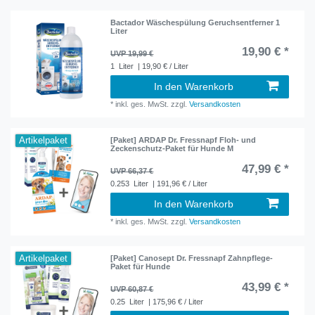
Bactador Wäschespülung Geruchsentferner 1
Liter
19,90 € *
UVP 19,99 €
1
Liter
| 19,90 € / Liter
In den Warenkorb
*
inkl. ges. MwSt.
zzgl.
Versandkosten
Artikelpaket
[Paket] ARDAP Dr. Fressnapf Floh- und
Zeckenschutz-Paket für Hunde M
47,99 € *
UVP 66,37 €
0.253
Liter
| 191,96 € / Liter
In den Warenkorb
*
inkl. ges. MwSt.
zzgl.
Versandkosten
Artikelpaket
[Paket] Canosept Dr. Fressnapf Zahnpflege-
Paket für Hunde
43,99 € *
UVP 60,87 €
0.25
Liter
| 175,96 € / Liter