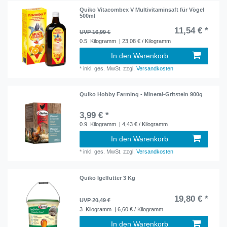
Quiko Vitacombex V Multivitaminsaft für Vögel
500ml
11,54 € *
UVP 16,99 €
0.5
Kilogramm
| 23,08 € / Kilogramm
In den Warenkorb
*
inkl. ges. MwSt.
zzgl.
Versandkosten
Quiko Hobby Farming - Mineral-Gritstein 900g
3,99 € *
0.9
Kilogramm
| 4,43 € / Kilogramm
In den Warenkorb
*
inkl. ges. MwSt.
zzgl.
Versandkosten
Quiko Igelfutter 3 Kg
19,80 € *
UVP 20,49 €
3
Kilogramm
| 6,60 € / Kilogramm
In den Warenkorb