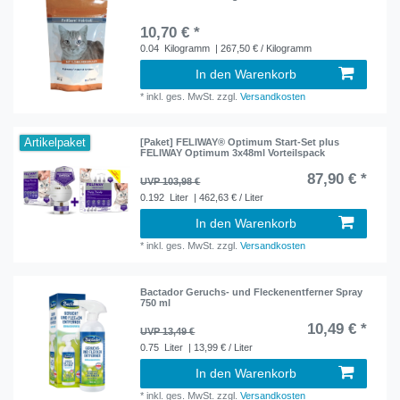
10,70 € *
0.04
Kilogramm
| 267,50 € / Kilogramm
In den Warenkorb
*
inkl. ges. MwSt.
zzgl.
Versandkosten
Artikelpaket
[Paket] FELIWAY® Optimum Start-Set plus
FELIWAY Optimum 3x48ml Vorteilspack
87,90 € *
UVP 103,98 €
0.192
Liter
| 462,63 € / Liter
In den Warenkorb
*
inkl. ges. MwSt.
zzgl.
Versandkosten
Bactador Geruchs- und Fleckenentferner Spray
750 ml
10,49 € *
UVP 13,49 €
0.75
Liter
| 13,99 € / Liter
In den Warenkorb
*
inkl. ges. MwSt.
zzgl.
Versandkosten