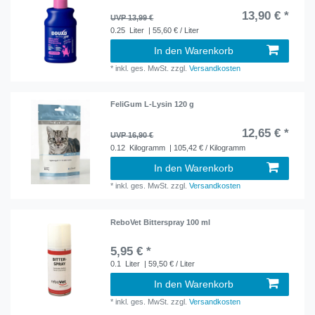
13,90 € *
UVP 13,99 €
0.25
Liter
| 55,60 € / Liter
In den Warenkorb
*
inkl. ges. MwSt.
zzgl.
Versandkosten
FeliGum L-Lysin 120 g
12,65 € *
UVP 16,90 €
0.12
Kilogramm
| 105,42 € / Kilogramm
In den Warenkorb
*
inkl. ges. MwSt.
zzgl.
Versandkosten
ReboVet Bitterspray 100 ml
5,95 € *
0.1
Liter
| 59,50 € / Liter
In den Warenkorb
*
inkl. ges. MwSt.
zzgl.
Versandkosten